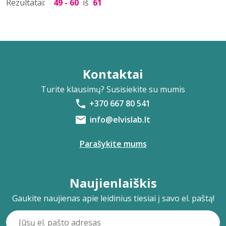
Rezultatai:
49 - 60
iš
61
Kontaktai
Turite klausimų? Susisiekite su mumis
+370 667 80 541
info@elvislab.lt
Parašykite mums
Naujienlaiškis
Gaukite naujienas apie leidinius tiesiai į savo el. paštą!