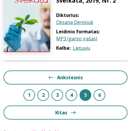
Sveikata, 2019, Nr. 2
Diktorius:
Oksana Denisiuk
Leidinio formatas:
MP3 (garso įrašas)
Kalba:
Lietuvių
Ankstesnis
1
2
3
4
5
6
Kitas