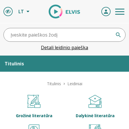
LT
Detali leidinio paieška
Titulinis
Apie ELVIS
Titulinis
Leidiniai
Leidiniai
ELVIS atvyksta
Grožinė literatūra
Dalykinė literatūra
Naujienos