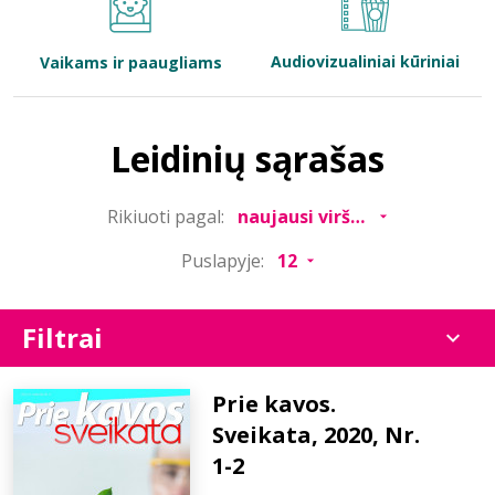
Bibliotekoms
Audiovizualiniai kūriniai
Vaikams ir paaugliams
D.U.K.
Leidinių sąrašas
+370 667 80 541
Rikiuoti pagal:
info@elvislab.lt
Puslapyje:
Filtrai
Prie kavos.
Sveikata, 2020, Nr.
1-2