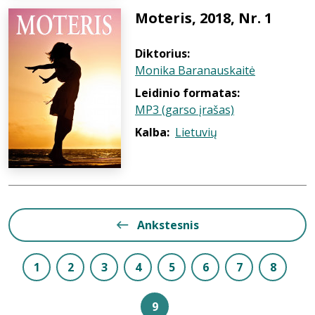
Moteris, 2018, Nr. 1
Diktorius:
Monika Baranauskaitė
Leidinio formatas:
MP3 (garso įrašas)
Kalba:
Lietuvių
Ankstesnis
1
2
3
4
5
6
7
8
9