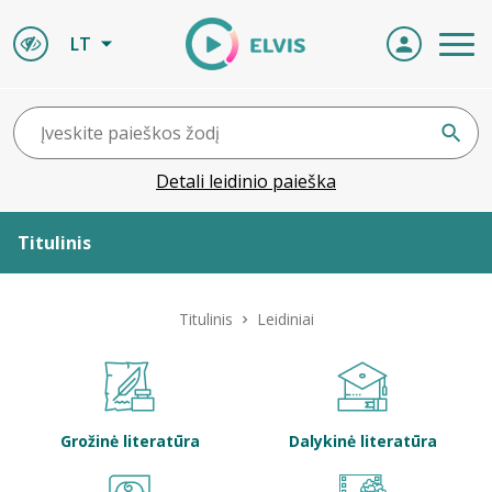
LT
Detali leidinio paieška
Titulinis
Apie ELVIS
Titulinis
Leidiniai
Leidiniai
ELVIS atvyksta
Grožinė literatūra
Dalykinė literatūra
Naujienos