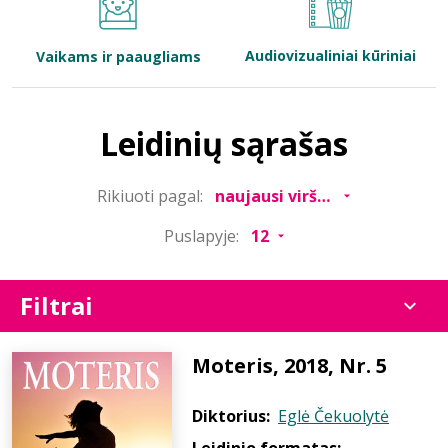
Bibliotekoms
Audiovizualiniai kūriniai
Vaikams ir paaugliams
D.U.K.
Leidinių sąrašas
+370 667 80 541
Rikiuoti pagal:
info@elvislab.lt
Puslapyje:
Filtrai
Moteris, 2018, Nr. 5
Diktorius:
Eglė Čekuolytė