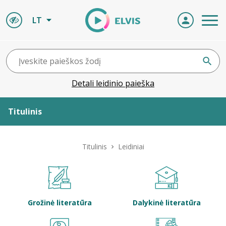
LT
Detali leidinio paieška
Titulinis
Apie ELVIS
Titulinis
Leidiniai
Leidiniai
ELVIS atvyksta
Grožinė literatūra
Dalykinė literatūra
Naujienos