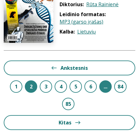
Diktorius:
Rūta Rainienė
Leidinio formatas:
MP3 (garso įrašas)
Kalba:
Lietuvių
Ankstesnis
1
2
3
4
5
6
...
84
85
Kitas