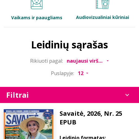
Bibliotekoms
Audiovizualiniai kūriniai
Vaikams ir paaugliams
D.U.K.
Leidinių sąrašas
+370 667 80 541
Rikiuoti pagal:
info@elvislab.lt
Puslapyje:
Filtrai
Savaitė, 2026, Nr. 25
EPUB
Leidinio formatas: