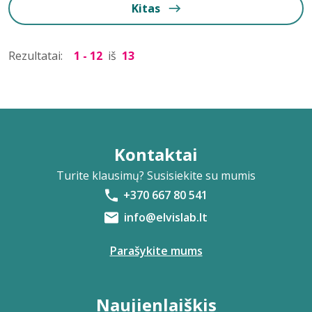
Kitas
Rezultatai:
1 - 12
iš
13
Kontaktai
Turite klausimų? Susisiekite su mumis
+370 667 80 541
info@elvislab.lt
Parašykite mums
Naujienlaiškis