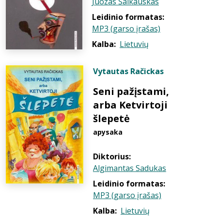
Juozas Šalkauskas
Leidinio formatas:
MP3 (garso įrašas)
Kalba:
Lietuvių
Vytautas Račickas
Seni pažįstami,
arba Ketvirtoji
šlepetė
apysaka
Diktorius:
Algimantas Sadukas
Leidinio formatas:
MP3 (garso įrašas)
Kalba:
Lietuvių