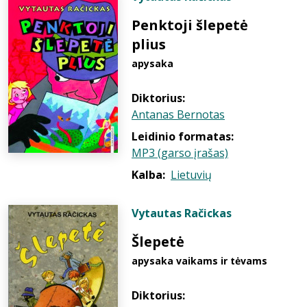
Penktoji šlepetė
plius
apysaka
Diktorius:
Antanas Bernotas
Leidinio formatas:
MP3 (garso įrašas)
Kalba:
Lietuvių
Vytautas Račickas
Šlepetė
apysaka vaikams ir tėvams
Diktorius: