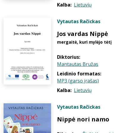
Kalba:
Lietuvių
Vytautas Račickas
Jos vardas Nippė
mergaitė, kuri mylėjo tėtį
Diktorius:
Mantautas Bružas
Leidinio formatas:
MP3 (garso įrašas)
Kalba:
Lietuvių
Vytautas Račickas
Nippė nori namo