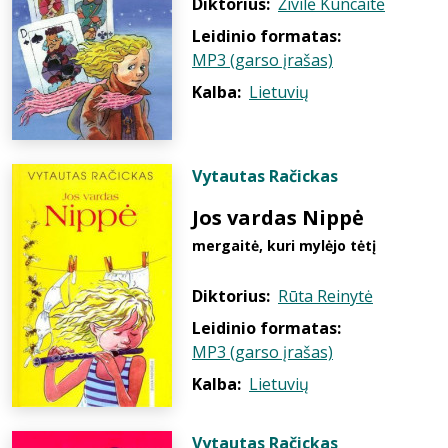
Diktorius:
Živilė Kuncaitė
Leidinio formatas:
MP3 (garso įrašas)
Kalba:
Lietuvių
Vytautas Račickas
Jos vardas Nippė
mergaitė, kuri mylėjo tėtį
Diktorius:
Rūta Reinytė
Leidinio formatas:
MP3 (garso įrašas)
Kalba:
Lietuvių
Vytautas Račickas