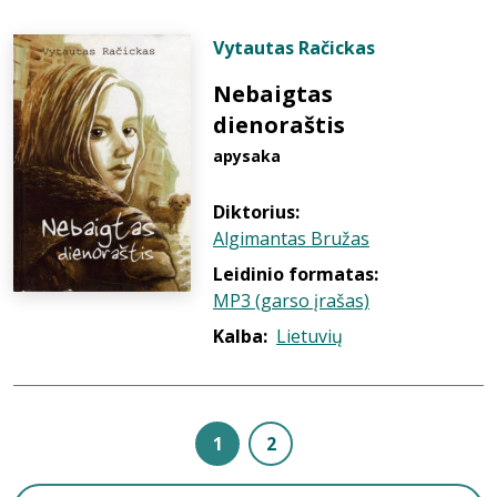
Vytautas Račickas
Nebaigtas
dienoraštis
apysaka
Diktorius:
Algimantas Bružas
Leidinio formatas:
MP3 (garso įrašas)
Kalba:
Lietuvių
1
2