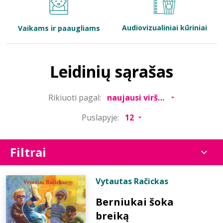
Bibliotekoms
Audiovizualiniai kūriniai
Vaikams ir paaugliams
D.U.K.
Leidinių sąrašas
+370 667 80 541
Rikiuoti pagal:
info@elvislab.lt
Puslapyje:
Filtrai
Vytautas Račickas
Berniukai šoka
breiką