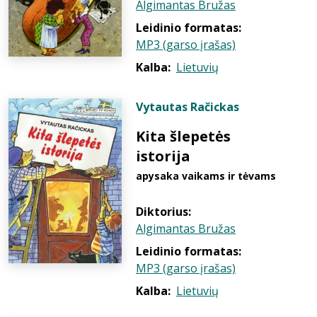
Algimantas Bružas
Leidinio formatas:
MP3 (garso įrašas)
Kalba:
Lietuvių
Vytautas Račickas
Kita šlepetės
istorija
apysaka vaikams ir tėvams
Diktorius:
Algimantas Bružas
Leidinio formatas:
MP3 (garso įrašas)
Kalba:
Lietuvių