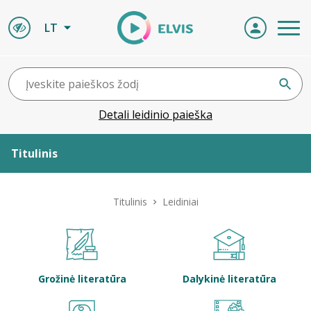
LT
Detali leidinio paieška
Titulinis
Apie ELVIS
Titulinis
Leidiniai
Leidiniai
ELVIS atvyksta
Grožinė literatūra
Dalykinė literatūra
Naujienos