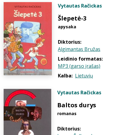
Vytautas Račickas
Šlepetė-3
apysaka
Diktorius:
Algimantas Bružas
Leidinio formatas:
MP3 (garso įrašas)
Kalba:
Lietuvių
Vytautas Račickas
Baltos durys
romanas
Diktorius: