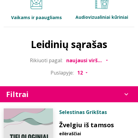
Bibliotekoms
Audiovizualiniai kūriniai
Vaikams ir paaugliams
D.U.K.
Leidinių sąrašas
+370 667 80 541
Rikiuoti pagal:
info@elvislab.lt
Puslapyje:
Filtrai
Selestinas Grikštas
Žvelgiu iš tamsos
eilėraščiai