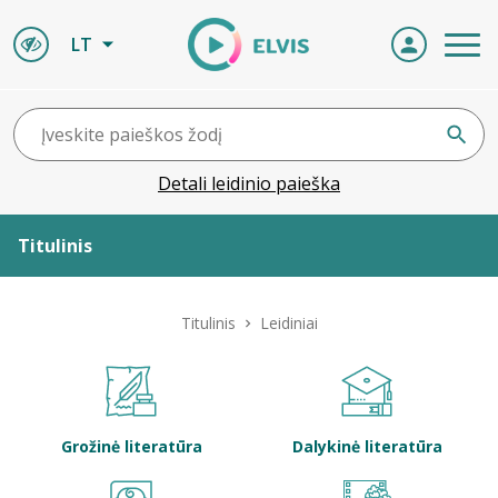
LT
Detali leidinio paieška
Titulinis
Apie ELVIS
Titulinis
Leidiniai
Leidiniai
ELVIS atvyksta
Grožinė literatūra
Dalykinė literatūra
Naujienos