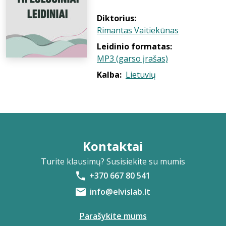
Diktorius:
Rimantas Vaitiekūnas
Leidinio formatas:
MP3 (garso įrašas)
Kalba:
Lietuvių
Kontaktai
Turite klausimų? Susisiekite su mumis
+370 667 80 541
info@elvislab.lt
Parašykite mums