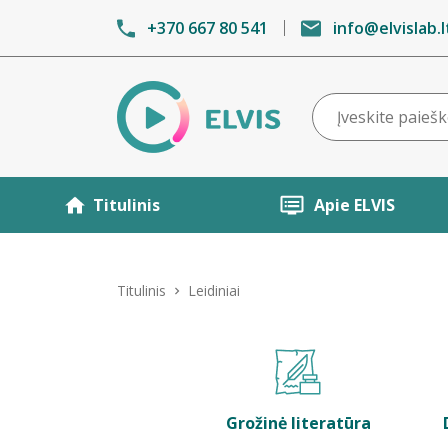
+370 667 80 541
info@elvislab.l
Titulinis
Apie ELVIS
Titulinis
Leidiniai
Grožinė literatūra