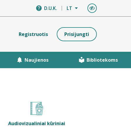
D.U.K.
LT
Registruotis
Prisijungti
Naujienos
Bibliotekoms
Audiovizualiniai kūriniai