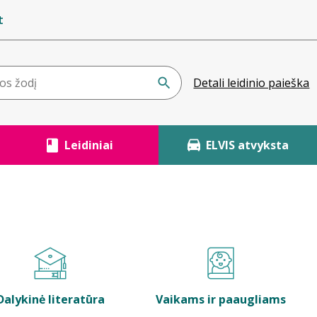
t
Detali leidinio paieška
Leidiniai
ELVIS atvyksta
Dalykinė literatūra
Vaikams ir paaugliams