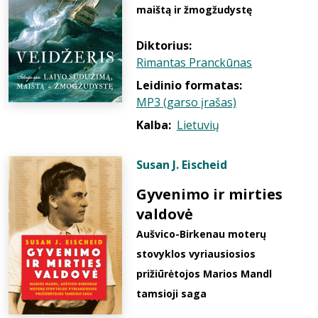
maištą ir žmogžudystę
Diktorius:
Rimantas Pranckūnas
Leidinio formatas:
MP3 (garso įrašas)
Kalba:
Lietuvių
Susan J. Eischeid
Gyvenimo ir mirties
valdovė
Aušvico-Birkenau moterų
stovyklos vyriausiosios
prižiūrėtojos Marios Mandl
tamsioji saga