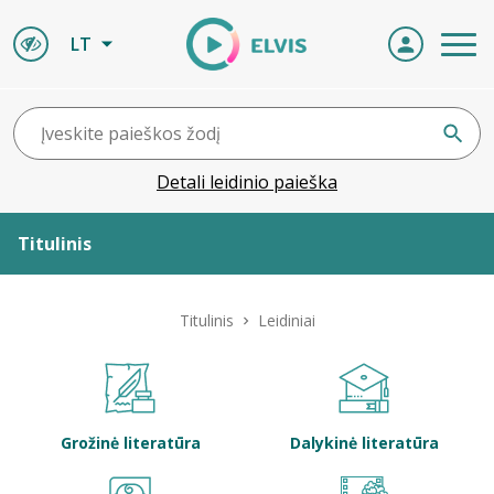
LT
Detali leidinio paieška
Titulinis
Apie ELVIS
Titulinis
Leidiniai
Leidiniai
ELVIS atvyksta
Grožinė literatūra
Dalykinė literatūra
Naujienos