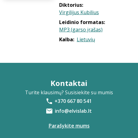
Diktorius:
Virgilijus Kubilius
Leidinio formatas:
MP3 (garso įrašas)
Kalba:
Lietuvių
Kontaktai
Turite klausimų? Susisiekite su mumis
+370 667 80 541
info@elvislab.lt
Parašykite mums