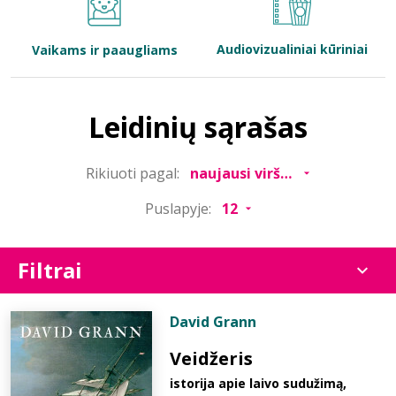
Bibliotekoms
Audiovizualiniai kūriniai
Vaikams ir paaugliams
D.U.K.
Leidinių sąrašas
+370 667 80 541
Rikiuoti pagal:
info@elvislab.lt
Puslapyje:
Filtrai
David Grann
Veidžeris
istorija apie laivo sudužimą,