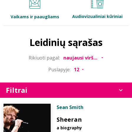
Bibliotekoms
Audiovizualiniai kūriniai
Vaikams ir paaugliams
D.U.K.
Leidinių sąrašas
+370 667 80 541
Rikiuoti pagal:
info@elvislab.lt
Puslapyje:
Filtrai
Sean Smith
Sheeran
a biography