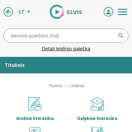
LT
Detali leidinio paieška
Titulinis
Apie ELVIS
Titulinis
Leidiniai
Leidiniai
ELVIS atvyksta
Grožinė literatūra
Dalykinė literatūra
Naujienos