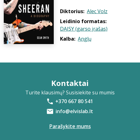
Diktorius:
Alec Volz
Leidinio formatas:
DAISY (garso įrašas)
Kalba:
Anglų
Kontaktai
Turite klausimų? Susisiekite su mumis
+370 667 80 541
info@elvislab.lt
Parašykite mums