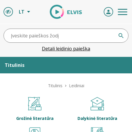
LT
Detali leidinio paieška
Titulinis
Apie ELVIS
Titulinis
Leidiniai
Leidiniai
ELVIS atvyksta
Grožinė literatūra
Dalykinė literatūra
Naujienos