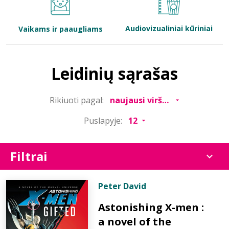
Bibliotekoms
Audiovizualiniai kūriniai
Vaikams ir paaugliams
D.U.K.
Leidinių sąrašas
+370 667 80 541
Rikiuoti pagal:
info@elvislab.lt
Puslapyje:
Filtrai
Peter David
Astonishing X-men :
a novel of the