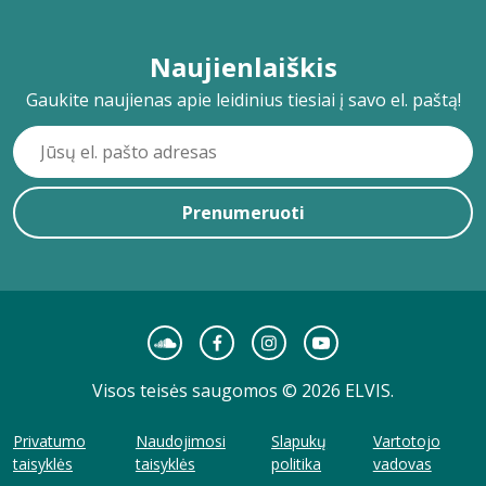
Naujienlaiškis
Gaukite naujienas apie leidinius tiesiai į savo el. paštą!
Prenumeruoti
Visos teisės saugomos © 2026 ELVIS.
Privatumo
Naudojimosi
Slapukų
Vartotojo
taisyklės
taisyklės
politika
vadovas