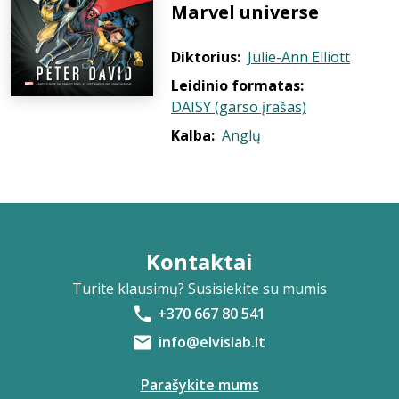
Marvel universe
Diktorius:
Julie-Ann Elliott
Leidinio formatas:
DAISY (garso įrašas)
Kalba:
Anglų
Kontaktai
Turite klausimų? Susisiekite su mumis
+370 667 80 541
info@elvislab.lt
Parašykite mums