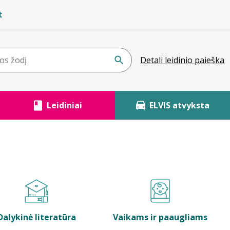
t
Detali leidinio paieška
Leidiniai
ELVIS atvyksta
Dalykinė literatūra
Vaikams ir paaugliams