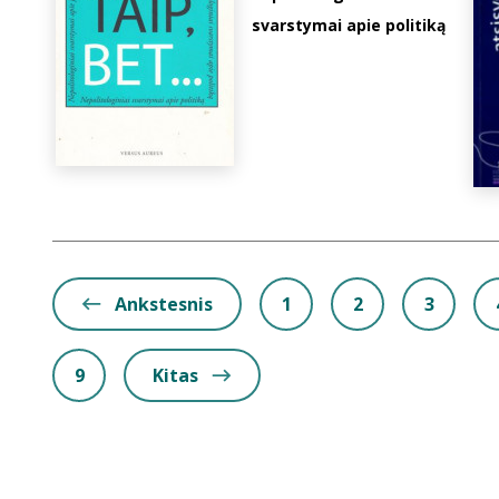
svarstymai apie politiką
Ankstesnis
1
2
3
9
Kitas