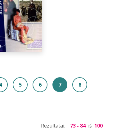
4
5
6
7
8
Rezultatai:
73 - 84
iš
100