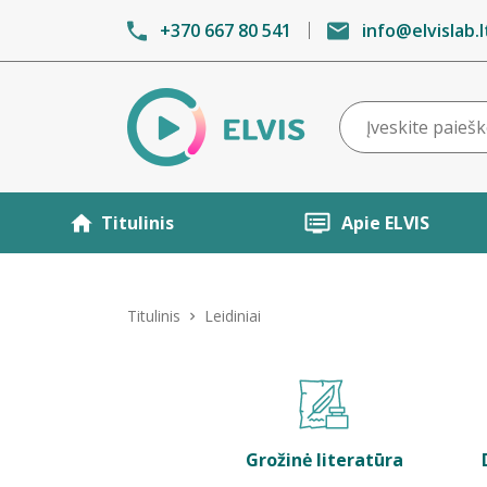
+370 667 80 541
info@elvislab.l
Titulinis
Apie ELVIS
Titulinis
Leidiniai
Grožinė literatūra