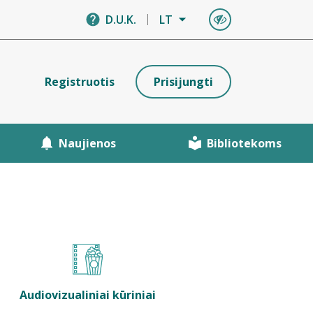
D.U.K.
LT
Registruotis
Prisijungti
Naujienos
Bibliotekoms
Audiovizualiniai kūriniai