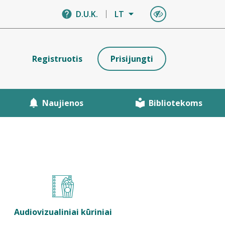
D.U.K.
LT
Registruotis
Prisijungti
Naujienos
Bibliotekoms
Audiovizualiniai kūriniai