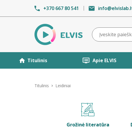
+370 667 80 541
info@elvislab.l
Titulinis
Apie ELVIS
Titulinis
Leidiniai
Grožinė literatūra