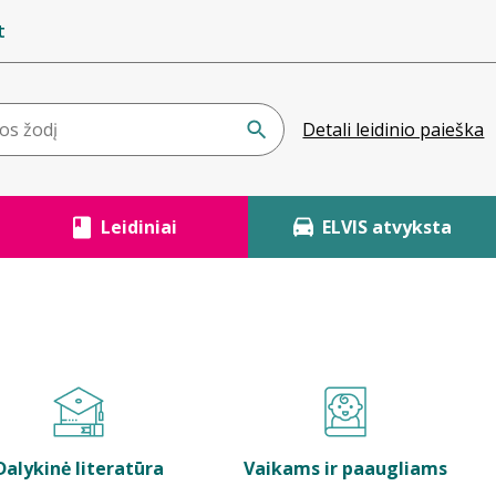
t
Detali leidinio paieška
Leidiniai
ELVIS atvyksta
Dalykinė literatūra
Vaikams ir paaugliams