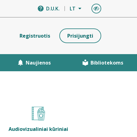
D.U.K.
LT
Registruotis
Prisijungti
Naujienos
Bibliotekoms
Audiovizualiniai kūriniai