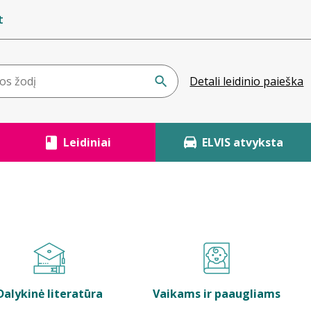
t
Detali leidinio paieška
Leidiniai
ELVIS atvyksta
Dalykinė literatūra
Vaikams ir paaugliams