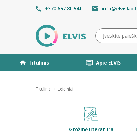
+370 667 80 541
info@elvislab.l
Titulinis
Apie ELVIS
Titulinis
Leidiniai
Grožinė literatūra