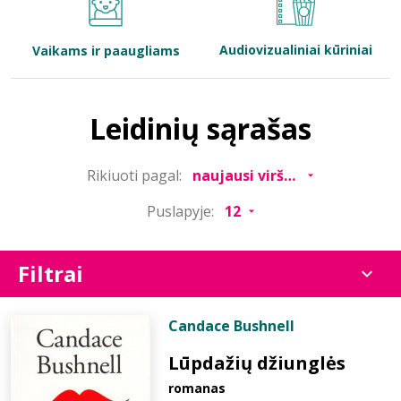
Bibliotekoms
Audiovizualiniai kūriniai
Vaikams ir paaugliams
D.U.K.
Leidinių sąrašas
+370 667 80 541
Rikiuoti pagal:
info@elvislab.lt
Puslapyje:
Filtrai
Candace Bushnell
Lūpdažių džiunglės
romanas