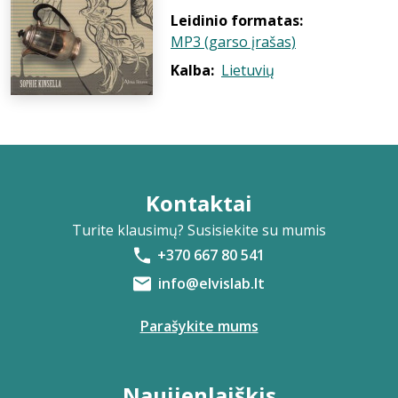
Leidinio formatas:
MP3 (garso įrašas)
Kalba:
Lietuvių
Kontaktai
Turite klausimų? Susisiekite su mumis
+370 667 80 541
info@elvislab.lt
Parašykite mums
Naujienlaiškis