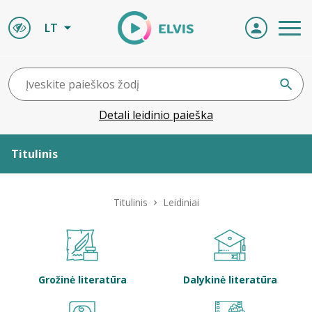
LT
Detali leidinio paieška
Titulinis
Apie ELVIS
Titulinis
Leidiniai
Leidiniai
ELVIS atvyksta
Grožinė literatūra
Dalykinė literatūra
Naujienos