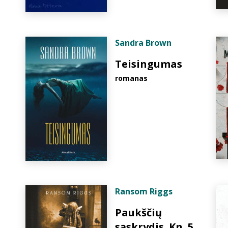
Sandra Brown
Teisingumas
romanas
Ransom Riggs
Paukščių
sąskrydis. Kn. 5