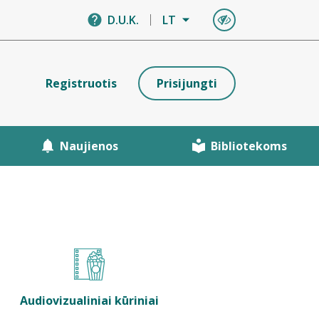
D.U.K.
LT
Registruotis
Prisijungti
Naujienos
Bibliotekoms
Audiovizualiniai kūriniai