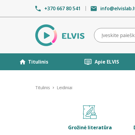
+370 667 80 541
info@elvislab.l
Titulinis
Apie ELVIS
Titulinis
Leidiniai
Grožinė literatūra