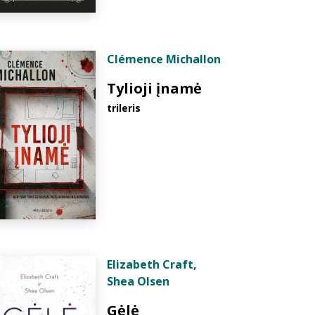
Clémence Michallon
Tylioji įnamė
trileris
Elizabeth Craft
,
Shea Olsen
Gėlė