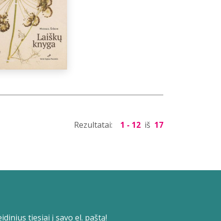
Rezultatai:
1 - 12
iš
17
dinius tiesiai į savo el. paštą!