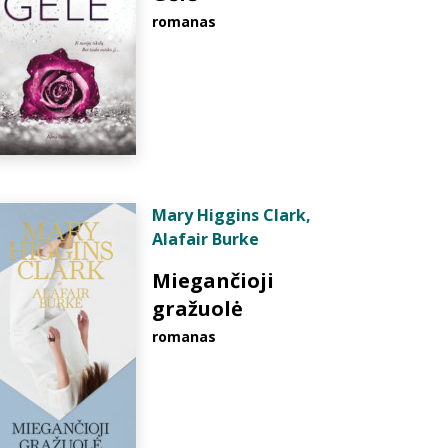
romanas
Mary Higgins Clark
,
Alafair Burke
Miegančioji
gražuolė
romanas