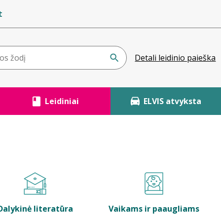
t
Detali leidinio paieška
Leidiniai
ELVIS atvyksta
Dalykinė literatūra
Vaikams ir paaugliams