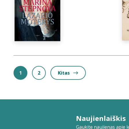
1
2
Kitas
Naujienlaiškis
Gaukite naujienas apie lei