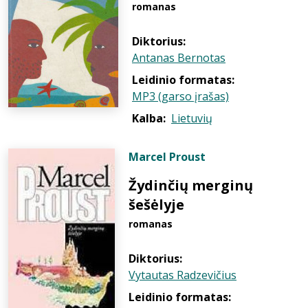
romanas
Diktorius:
Antanas Bernotas
Leidinio formatas:
MP3 (garso įrašas)
Kalba:
Lietuvių
Marcel Proust
Žydinčių merginų
šešėlyje
romanas
Diktorius:
Vytautas Radzevičius
Leidinio formatas: