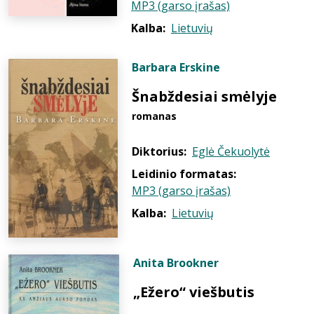
MP3 (garso įrašas)
Kalba:
Lietuvių
Barbara Erskine
Šnabždesiai smėlyje
romanas
Diktorius:
Eglė Čekuolytė
Leidinio formatas:
MP3 (garso įrašas)
Kalba:
Lietuvių
Anita Brookner
„Ežero“ viešbutis