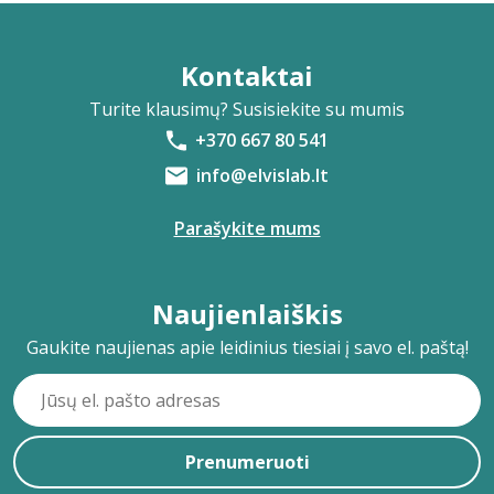
Kontaktai
Turite klausimų? Susisiekite su mumis
+370 667 80 541
info@elvislab.lt
Parašykite mums
Naujienlaiškis
Gaukite naujienas apie leidinius tiesiai į savo el. paštą!
Prenumeruoti