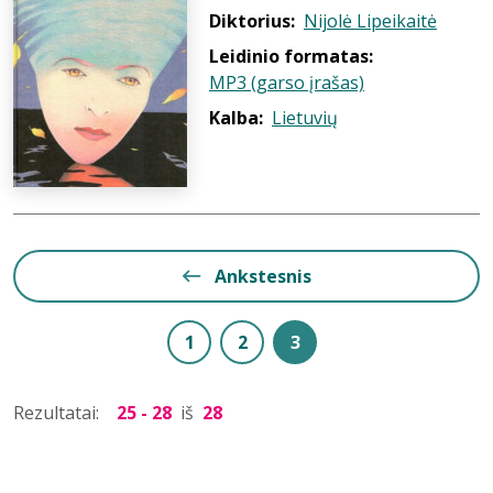
Diktorius:
Nijolė Lipeikaitė
Leidinio formatas:
MP3 (garso įrašas)
Kalba:
Lietuvių
Ankstesnis
1
2
3
Rezultatai:
25 - 28
iš
28