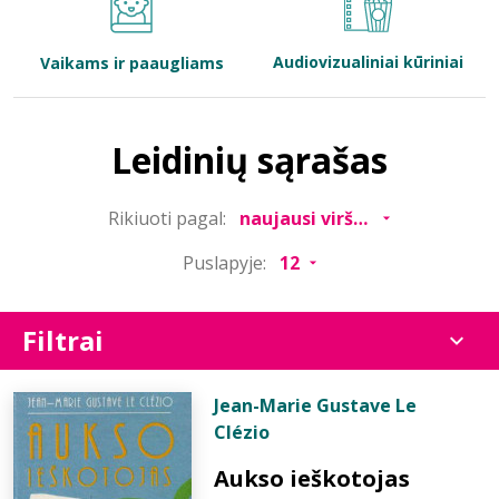
Bibliotekoms
Audiovizualiniai kūriniai
Vaikams ir paaugliams
D.U.K.
Leidinių sąrašas
+370 667 80 541
Rikiuoti pagal:
info@elvislab.lt
Puslapyje:
Filtrai
Jean-Marie Gustave Le
Clézio
Aukso ieškotojas