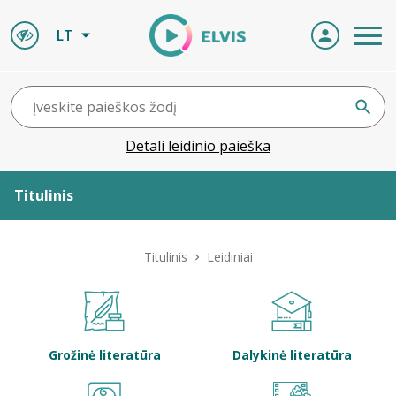
LT
Detali leidinio paieška
Titulinis
Apie ELVIS
Titulinis
Leidiniai
Leidiniai
ELVIS atvyksta
Grožinė literatūra
Dalykinė literatūra
Naujienos