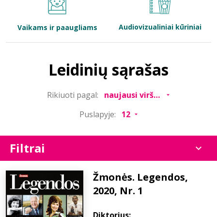
Bibliotekoms
Audiovizualiniai kūriniai
Vaikams ir paaugliams
D.U.K.
Leidinių sąrašas
+370 667 80 541
Rikiuoti pagal:
info@elvislab.lt
Puslapyje:
Filtrai
Žmonės. Legendos,
2020, Nr. 1
Diktorius: