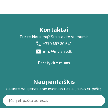
Kontaktai
Turite klausimų? Susisiekite su mumis
+370 667 80 541
info@elvislab.lt
Parašykite mums
Naujienlaiškis
Gaukite naujienas apie leidinius tiesiai į savo el. paštą!