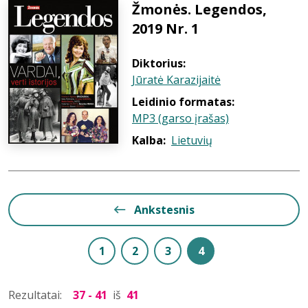
Žmonės. Legendos,
2019 Nr. 1
Diktorius:
Jūratė Karazijaitė
Leidinio formatas:
MP3 (garso įrašas)
Kalba:
Lietuvių
Ankstesnis
1
2
3
4
Rezultatai:
37 - 41
iš
41