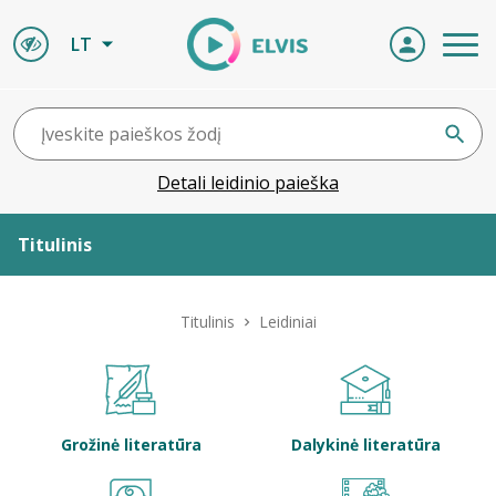
LT
Detali leidinio paieška
Titulinis
Apie ELVIS
Titulinis
Leidiniai
Leidiniai
ELVIS atvyksta
Grožinė literatūra
Dalykinė literatūra
Naujienos