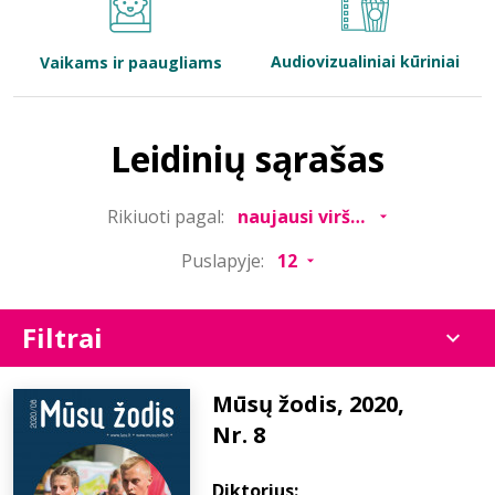
Bibliotekoms
Audiovizualiniai kūriniai
Vaikams ir paaugliams
D.U.K.
Leidinių sąrašas
+370 667 80 541
Rikiuoti pagal:
info@elvislab.lt
Puslapyje:
Filtrai
Mūsų žodis, 2020,
Nr. 8
Diktorius: