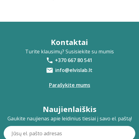
Kontaktai
Turite klausimų? Susisiekite su mumis
+370 667 80 541
info@elvislab.lt
Parašykite mums
Naujienlaiškis
Gaukite naujienas apie leidinius tiesiai į savo el. paštą!