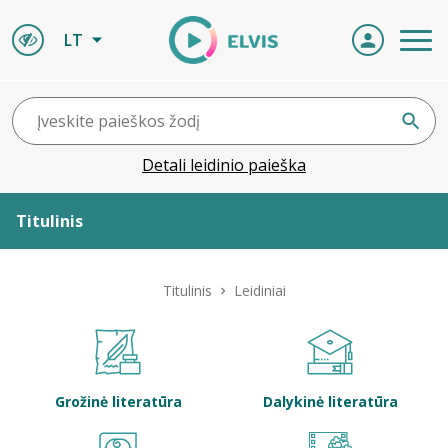
LT
Detali leidinio paieška
Titulinis
Apie ELVIS
Titulinis
Leidiniai
Leidiniai
ELVIS atvyksta
Grožinė literatūra
Dalykinė literatūra
Naujienos