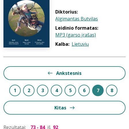
Diktorius:
Algimantas Butvilas
Leidinio formatas:
MP3 (garso įrašas)
Kalba:
Lietuvių
Ankstesnis
1
2
3
4
5
6
7
8
Kitas
Rezultatai:
73 - 84
iš
92