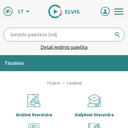
LT
Detali leidinio paieška
Titulinis
Apie ELVIS
Titulinis
Leidiniai
Leidiniai
ELVIS atvyksta
Grožinė literatūra
Dalykinė literatūra
Naujienos