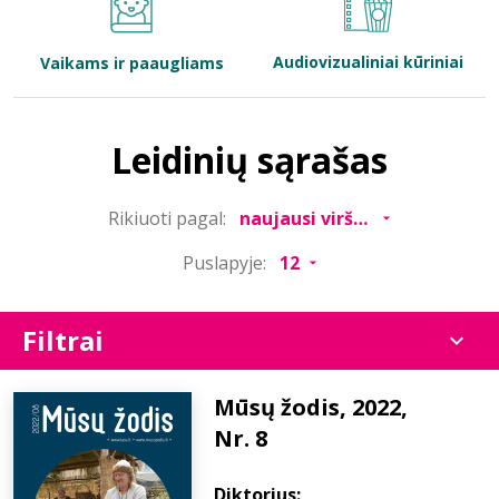
Bibliotekoms
Audiovizualiniai kūriniai
Vaikams ir paaugliams
D.U.K.
Leidinių sąrašas
+370 667 80 541
Rikiuoti pagal:
info@elvislab.lt
Puslapyje:
Filtrai
Mūsų žodis, 2022,
Nr. 8
Diktorius: