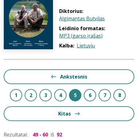
Diktorius:
Algimantas Butvilas
Leidinio formatas:
MP3 (garso įrašas)
Kalba:
Lietuvių
Ankstesnis
1
2
3
4
5
6
7
8
Kitas
Rezultatai:
49 - 60
iš
92