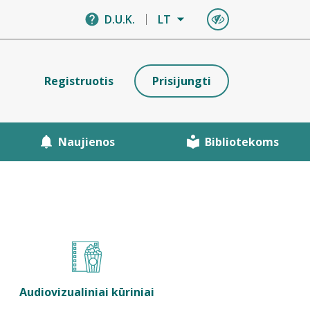
D.U.K.
LT
Registruotis
Prisijungti
Naujienos
Bibliotekoms
Audiovizualiniai kūriniai