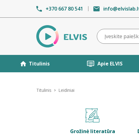
+370 667 80 541
info@elvislab.l
Titulinis
Apie ELVIS
Titulinis
Leidiniai
Grožinė literatūra