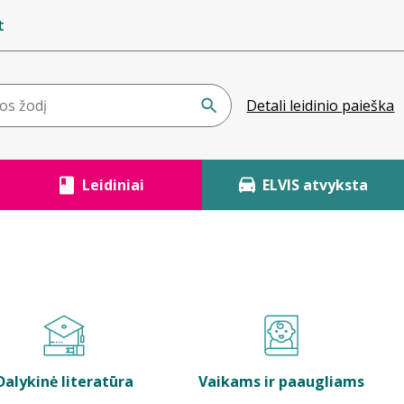
t
Detali leidinio paieška
Leidiniai
ELVIS atvyksta
Dalykinė literatūra
Vaikams ir paaugliams