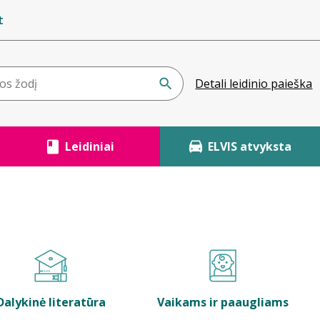
t
Detali leidinio paieška
Leidiniai
ELVIS atvyksta
Dalykinė literatūra
Vaikams ir paaugliams