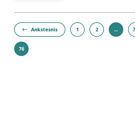
Ankstesnis
1
2
...
76