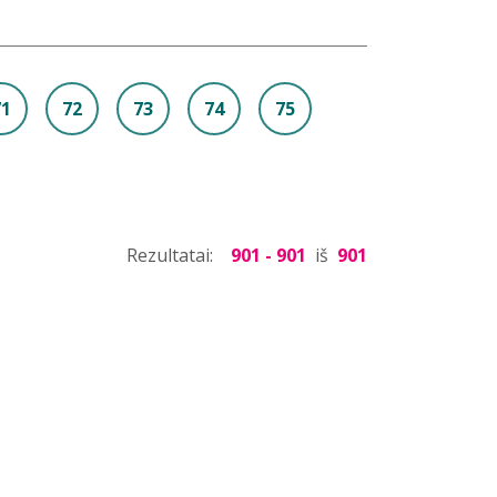
71
72
73
74
75
Rezultatai:
901 - 901
iš
901