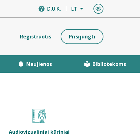
D.U.K.
LT
Registruotis
Prisijungti
Naujienos
Bibliotekoms
Audiovizualiniai kūriniai