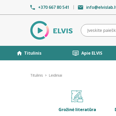
+370 667 80 541
info@elvislab.l
Titulinis
Apie ELVIS
Titulinis
Leidiniai
Grožinė literatūra