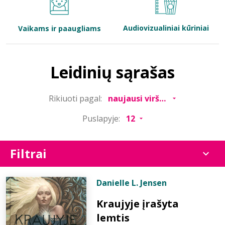
Bibliotekoms
Audiovizualiniai kūriniai
Vaikams ir paaugliams
D.U.K.
Leidinių sąrašas
+370 667 80 541
Rikiuoti pagal:
info@elvislab.lt
Puslapyje:
Filtrai
Danielle L. Jensen
Kraujyje įrašyta
lemtis