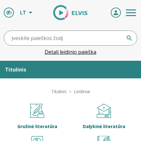
LT
Detali leidinio paieška
Titulinis
Apie ELVIS
Titulinis
Leidiniai
Leidiniai
ELVIS atvyksta
Grožinė literatūra
Dalykinė literatūra
Naujienos