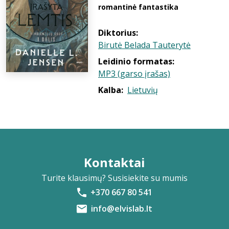
romantinė fantastika
Diktorius:
Birutė Belada Tauterytė
Leidinio formatas:
MP3 (garso įrašas)
Kalba:
Lietuvių
Kontaktai
Turite klausimų? Susisiekite su mumis
+370 667 80 541
info@elvislab.lt