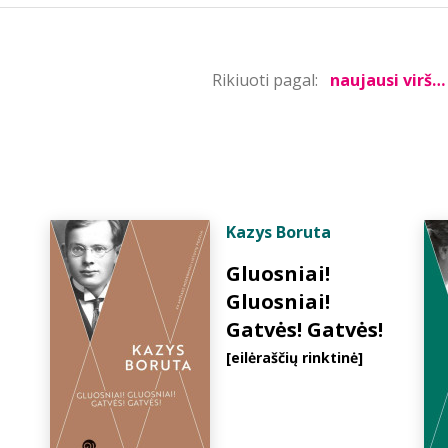
Rikiuoti pagal:
Kazys Boruta
Gluosniai!
Gluosniai!
Gatvės! Gatvės!
[eilėraščių rinktinė]