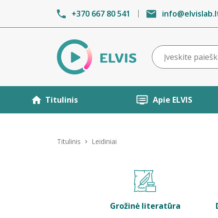
+370 667 80 541
info@elvislab.l
Titulinis
Apie ELVIS
Titulinis
Leidiniai
Grožinė literatūra