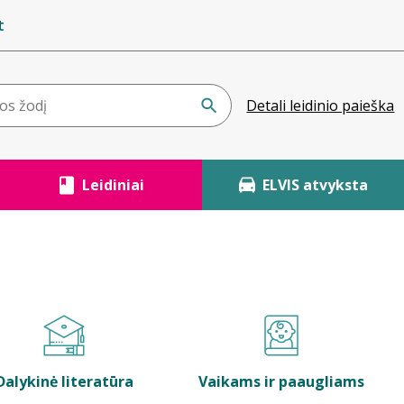
t
Detali leidinio paieška
Leidiniai
ELVIS atvyksta
Dalykinė literatūra
Vaikams ir paaugliams