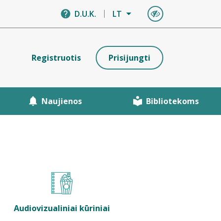
D.U.K.
LT
Registruotis
Prisijungti
Naujienos
Bibliotekoms
Audiovizualiniai kūriniai