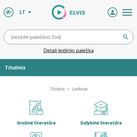
LT
Detali leidinio paieška
Titulinis
Apie ELVIS
Titulinis
Leidiniai
Leidiniai
ELVIS atvyksta
Grožinė literatūra
Dalykinė literatūra
Naujienos