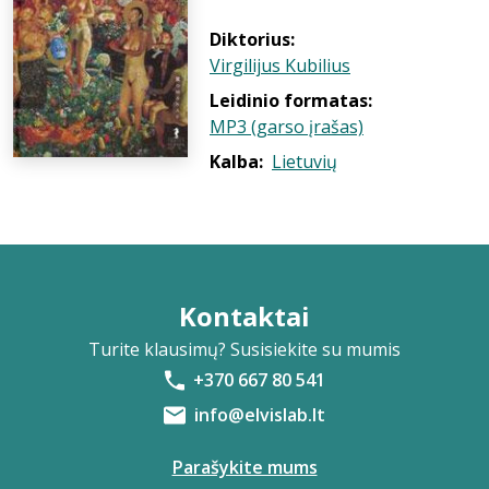
Diktorius:
Virgilijus Kubilius
Leidinio formatas:
MP3 (garso įrašas)
Kalba:
Lietuvių
Kontaktai
Turite klausimų? Susisiekite su mumis
+370 667 80 541
info@elvislab.lt
Parašykite mums