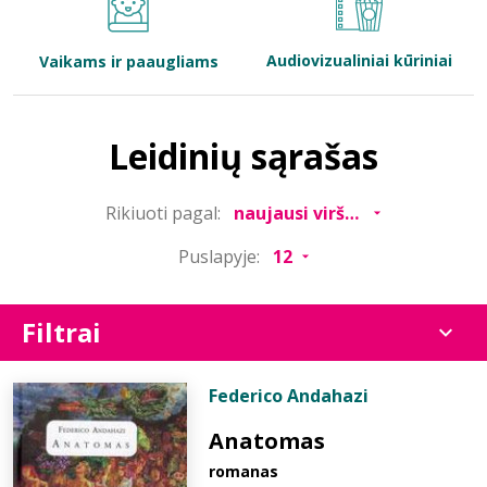
Bibliotekoms
Audiovizualiniai kūriniai
Vaikams ir paaugliams
D.U.K.
Leidinių sąrašas
+370 667 80 541
Rikiuoti pagal:
info@elvislab.lt
Puslapyje:
Filtrai
Federico Andahazi
Anatomas
romanas