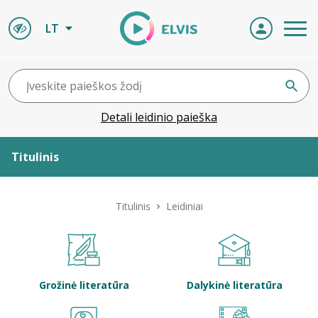
LT
Detali leidinio paieška
Titulinis
Apie ELVIS
Titulinis
Leidiniai
Leidiniai
ELVIS atvyksta
Grožinė literatūra
Dalykinė literatūra
Naujienos