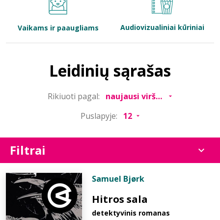
Bibliotekoms
Audiovizualiniai kūriniai
Vaikams ir paaugliams
D.U.K.
Leidinių sąrašas
+370 667 80 541
Rikiuoti pagal:
info@elvislab.lt
Puslapyje:
Filtrai
Samuel Bjørk
Hitros sala
detektyvinis romanas