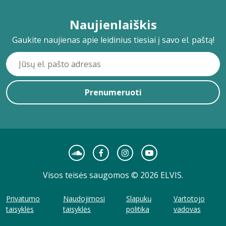
Naujienlaiškis
Gaukite naujienas apie leidinius tiesiai į savo el. paštą!
Prenumeruoti
Visos teisės saugomos © 2026 ELVIS.
Privatumo
Naudojimosi
Slapukų
Vartotojo
taisyklės
taisyklės
politika
vadovas