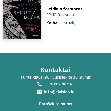
Leidinio formatas:
EPUB (tekstas)
Kalba:
Lietuvių
Kontaktai
Turite klausimų? Susisiekite su mumis
+370 667 80 541
info@elvislab.lt
Parašykite mums