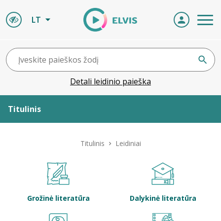
LT
Detali leidinio paieška
Titulinis
Apie ELVIS
Titulinis
Leidiniai
Leidiniai
ELVIS atvyksta
Grožinė literatūra
Dalykinė literatūra
Naujienos