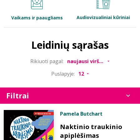
Bibliotekoms
Audiovizualiniai kūriniai
Vaikams ir paaugliams
D.U.K.
Leidinių sąrašas
+370 667 80 541
Rikiuoti pagal:
info@elvislab.lt
Puslapyje:
Filtrai
Pamela Butchart
Naktinio traukinio
apiplėšimas