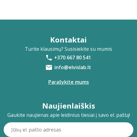
Kontaktai
Turite klausimų? Susisiekite su mumis
+370 667 80 541
info@elvislab.lt
Parašykite mums
Naujienlaiškis
Gaukite naujienas apie leidinius tiesiai į savo el. paštą!