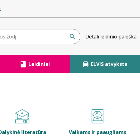
t
Detali leidinio paieška
Leidiniai
ELVIS atvyksta
Dalykinė literatūra
Vaikams ir paaugliams