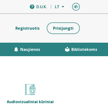
D.U.K.
LT
Registruotis
Prisijungti
Naujienos
Bibliotekoms
Audiovizualiniai kūriniai