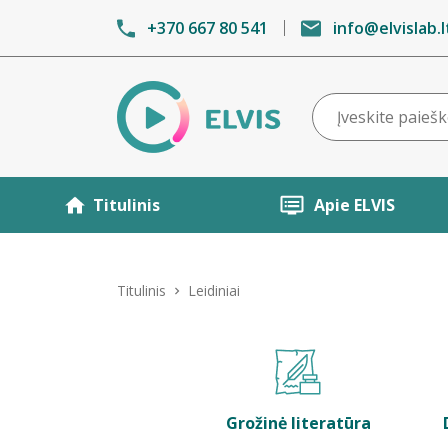
+370 667 80 541
info@elvislab.l
Titulinis
Apie ELVIS
Titulinis
Leidiniai
Grožinė literatūra