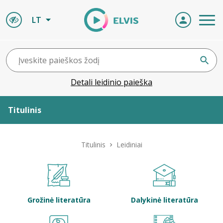
LT
Detali leidinio paieška
Titulinis
Apie ELVIS
Titulinis
Leidiniai
Leidiniai
ELVIS atvyksta
Grožinė literatūra
Dalykinė literatūra
Naujienos