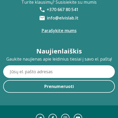
Turite klausimų? Susisiekite su mumis
+370 667 80 541
info@elvislab.lt
Parašykite mums
Naujienlaiškis
Gaukite naujienas apie leidinius tiesiai į savo el. paštą!
Prenumeruoti