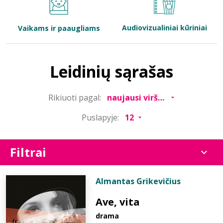
Bibliotekoms
Audiovizualiniai kūriniai
Vaikams ir paaugliams
D.U.K.
Leidinių sąrašas
+370 667 80 541
Rikiuoti pagal:
info@elvislab.lt
Puslapyje:
Filtrai
Almantas Grikevičius
Ave, vita
drama