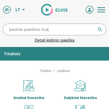
LT
Detali leidinio paieška
Titulinis
Apie ELVIS
Titulinis
Leidiniai
Leidiniai
ELVIS atvyksta
Grožinė literatūra
Dalykinė literatūra
Naujienos