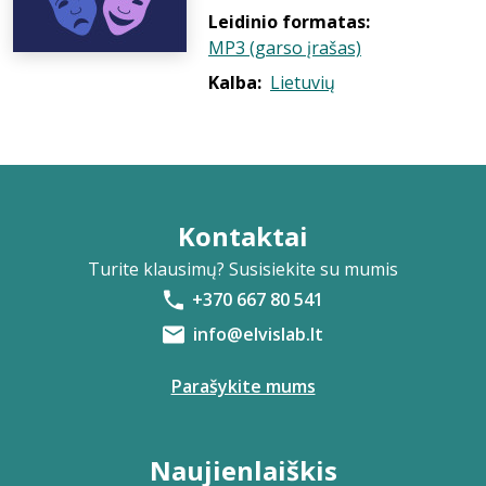
Leidinio formatas:
MP3 (garso įrašas)
Kalba:
Lietuvių
Kontaktai
Turite klausimų? Susisiekite su mumis
+370 667 80 541
info@elvislab.lt
Parašykite mums
Naujienlaiškis