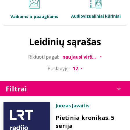
Bibliotekoms
Audiovizualiniai kūriniai
Vaikams ir paaugliams
D.U.K.
Leidinių sąrašas
+370 667 80 541
Rikiuoti pagal:
info@elvislab.lt
Puslapyje:
Filtrai
Juozas Javaitis
Pietinia kronikas. 5
serija