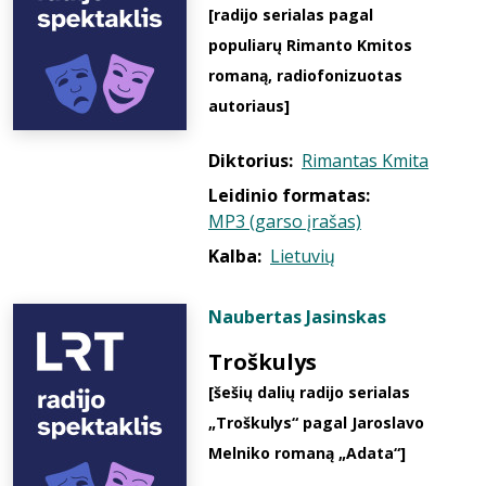
[radijo serialas pagal
populiarų Rimanto Kmitos
romaną, radiofonizuotas
autoriaus]
Diktorius:
Rimantas Kmita
Leidinio formatas:
MP3 (garso įrašas)
Kalba:
Lietuvių
Naubertas Jasinskas
Troškulys
[šešių dalių radijo serialas
„Troškulys“ pagal Jaroslavo
Melniko romaną „Adata“]