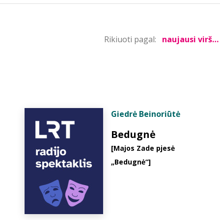
Rikiuoti pagal:
Giedrė Beinoriūtė
Bedugnė
[Majos Zade pjesė
„Bedugnė“]