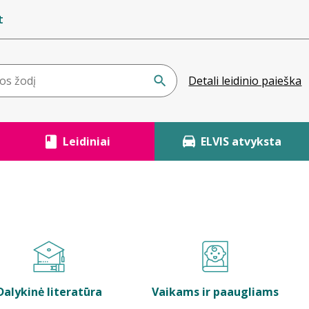
t
Detali leidinio paieška
Leidiniai
ELVIS atvyksta
Dalykinė literatūra
Vaikams ir paaugliams