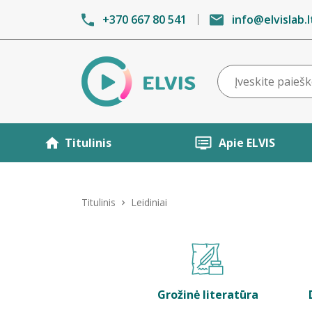
+370 667 80 541
info@elvislab.l
Titulinis
Apie ELVIS
Titulinis
Leidiniai
Grožinė literatūra