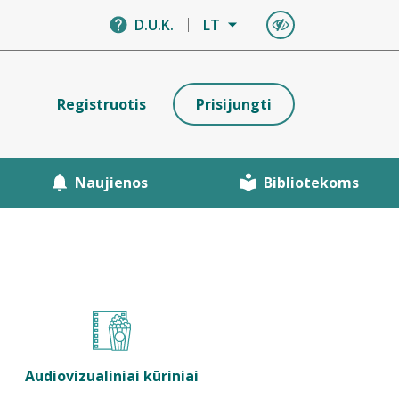
D.U.K.
LT
Registruotis
Prisijungti
Naujienos
Bibliotekoms
Audiovizualiniai kūriniai