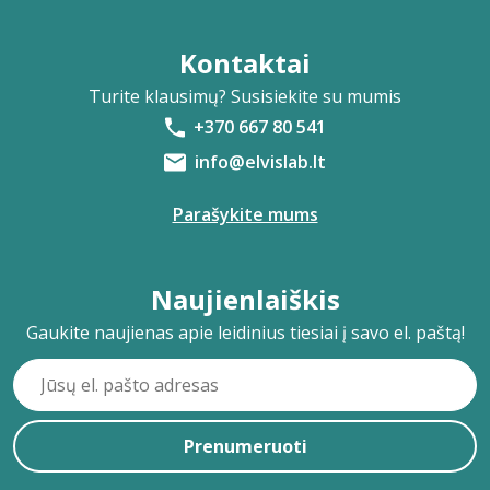
Kontaktai
Turite klausimų? Susisiekite su mumis
+370 667 80 541
info@elvislab.lt
Parašykite mums
Naujienlaiškis
Gaukite naujienas apie leidinius tiesiai į savo el. paštą!
Prenumeruoti