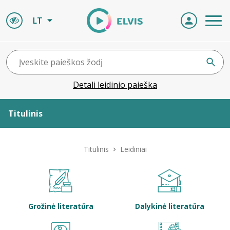
LT
Detali leidinio paieška
Titulinis
Apie ELVIS
Titulinis
Leidiniai
Leidiniai
ELVIS atvyksta
Grožinė literatūra
Dalykinė literatūra
Naujienos