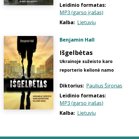
Leidinio formatas:
MP3 (garso įrašas)
Kalba:
Lietuvių
Benjamin Hall
Išgelbėtas
Ukrainoje sužeisto karo
reporterio kelionė namo
Diktorius:
Paulius Šironas
Leidinio formatas:
MP3 (garso įrašas)
Kalba:
Lietuvių