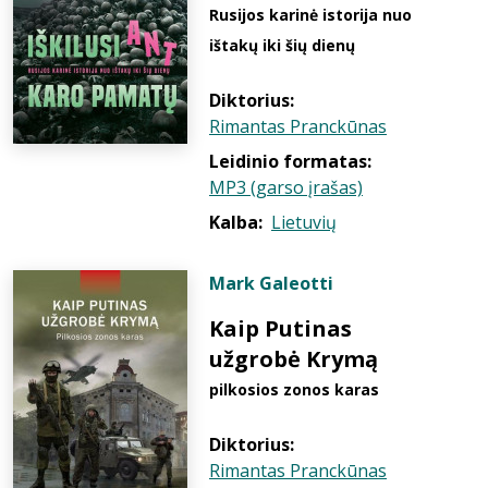
Rusijos karinė istorija nuo
ištakų iki šių dienų
Diktorius:
Rimantas Pranckūnas
Leidinio formatas:
MP3 (garso įrašas)
Kalba:
Lietuvių
Mark Galeotti
Kaip Putinas
užgrobė Krymą
pilkosios zonos karas
Diktorius:
Rimantas Pranckūnas