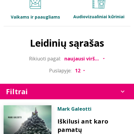
Bibliotekoms
Audiovizualiniai kūriniai
Vaikams ir paaugliams
D.U.K.
Leidinių sąrašas
+370 667 80 541
Rikiuoti pagal:
info@elvislab.lt
Puslapyje:
Filtrai
Mark Galeotti
Iškilusi ant karo
pamatų