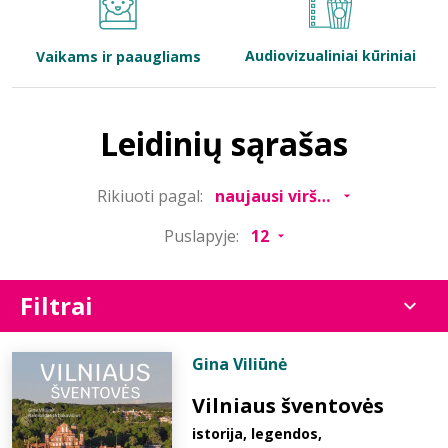
Bibliotekoms
Audiovizualiniai kūriniai
Vaikams ir paaugliams
D.U.K.
Leidinių sąrašas
+370 667 80 541
Rikiuoti pagal:
info@elvislab.lt
Puslapyje:
Filtrai
Gina Viliūnė
Vilniaus šventovės
istorija, legendos,