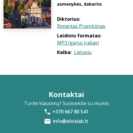
asmenybės, dabartis
Diktorius:
Rimantas Pranckūnas
Leidinio formatas:
MP3 (garso įrašas)
Kalba:
Lietuvių
Kontaktai
Turite klausimų? Susisiekite su mumis
+370 667 80 541
info@elvislab.lt