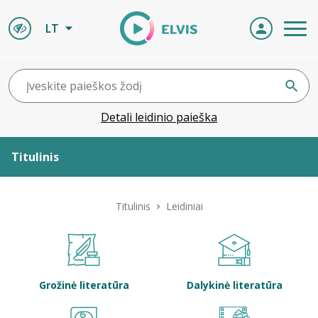
LT
Detali leidinio paieška
Titulinis
Apie ELVIS
Titulinis
Leidiniai
Leidiniai
ELVIS atvyksta
Grožinė literatūra
Dalykinė literatūra
Naujienos