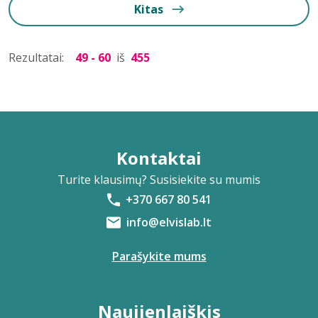
Kitas
Rezultatai:
49 - 60
iš
455
Kontaktai
Turite klausimų? Susisiekite su mumis
+370 667 80 541
info@elvislab.lt
Parašykite mums
Naujienlaiškis