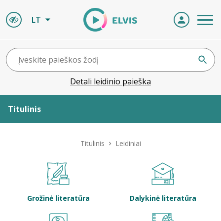
LT
Detali leidinio paieška
Titulinis
Apie ELVIS
Titulinis
Leidiniai
Leidiniai
ELVIS atvyksta
Grožinė literatūra
Dalykinė literatūra
Naujienos