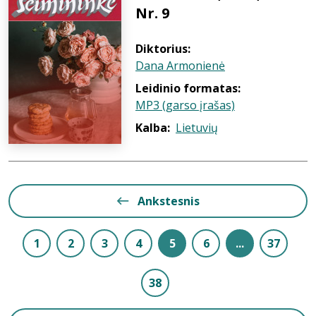
Nr. 9
Diktorius:
Dana Armonienė
Leidinio formatas:
MP3 (garso įrašas)
Kalba:
Lietuvių
Ankstesnis
1
2
3
4
5
6
...
37
38