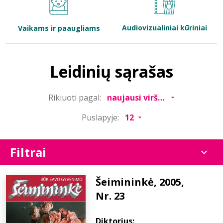
Bibliotekoms
Audiovizualiniai kūriniai
Vaikams ir paaugliams
D.U.K.
Leidinių sąrašas
+370 667 80 541
Rikiuoti pagal:
info@elvislab.lt
Puslapyje:
Filtrai
Šeimininkė, 2005,
Nr. 23
Diktorius: