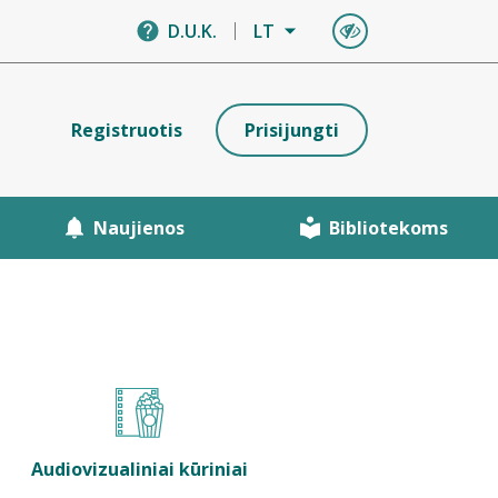
D.U.K.
LT
Registruotis
Prisijungti
Naujienos
Bibliotekoms
Audiovizualiniai kūriniai