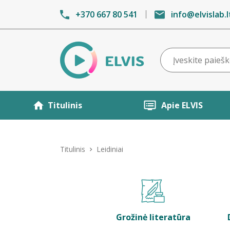
+370 667 80 541
info@elvislab.l
Titulinis
Apie ELVIS
Titulinis
Leidiniai
Grožinė literatūra