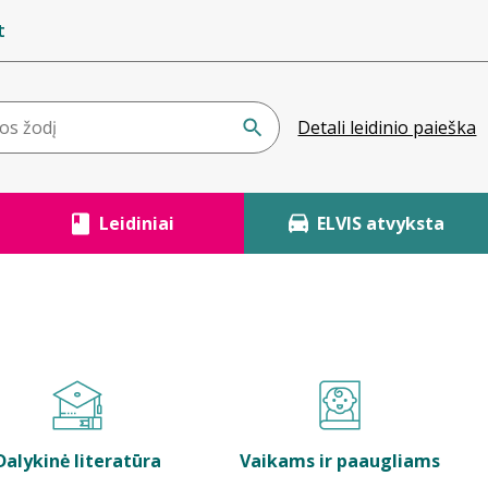
t
Detali leidinio paieška
Leidiniai
ELVIS atvyksta
Dalykinė literatūra
Vaikams ir paaugliams