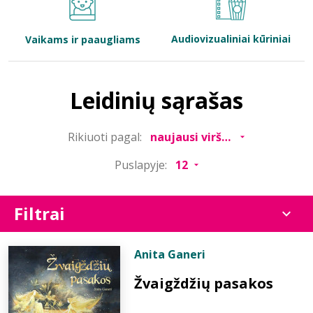
Bibliotekoms
Audiovizualiniai kūriniai
Vaikams ir paaugliams
D.U.K.
Leidinių sąrašas
+370 667 80 541
Rikiuoti pagal:
info@elvislab.lt
Puslapyje:
Filtrai
Anita Ganeri
Žvaigždžių pasakos