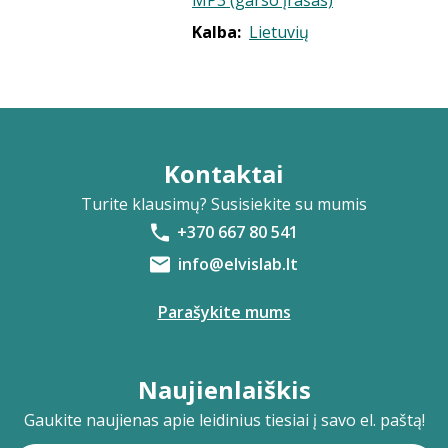
MP3 (garso įrašas)
Kalba:
Lietuvių
Kontaktai
Turite klausimų? Susisiekite su mumis
+370 667 80 541
info@elvislab.lt
Parašykite mums
Naujienlaiškis
Gaukite naujienas apie leidinius tiesiai į savo el. paštą!