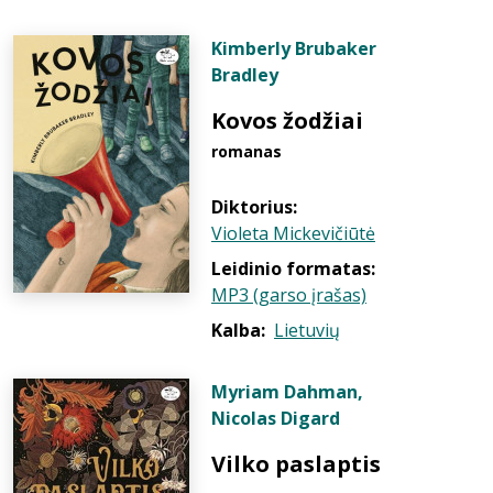
Kimberly Brubaker
Bradley
Kovos žodžiai
romanas
Diktorius:
Violeta Mickevičiūtė
Leidinio formatas:
MP3 (garso įrašas)
Kalba:
Lietuvių
Myriam Dahman
,
Nicolas Digard
Vilko paslaptis