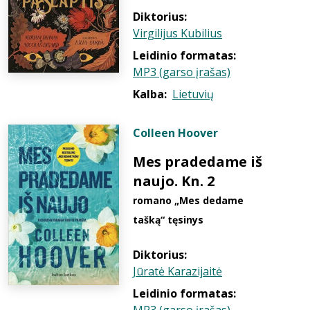
Diktorius:
Virgilijus Kubilius
Leidinio formatas:
MP3 (garso įrašas)
Kalba:
Lietuvių
Colleen Hoover
Mes pradedame iš
naujo. Kn. 2
romano „Mes dedame
tašką“ tęsinys
Diktorius:
Jūratė Karazijaitė
Leidinio formatas: