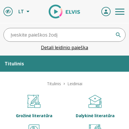
LT
Detali leidinio paieška
Titulinis
Apie ELVIS
Titulinis
Leidiniai
Leidiniai
ELVIS atvyksta
Grožinė literatūra
Dalykinė literatūra
Naujienos