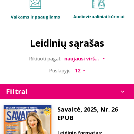
Bibliotekoms
Audiovizualiniai kūriniai
Vaikams ir paaugliams
D.U.K.
Leidinių sąrašas
+370 667 80 541
Rikiuoti pagal:
info@elvislab.lt
Puslapyje:
Filtrai
Savaitė, 2025, Nr. 26
EPUB
Leidinio formatas: