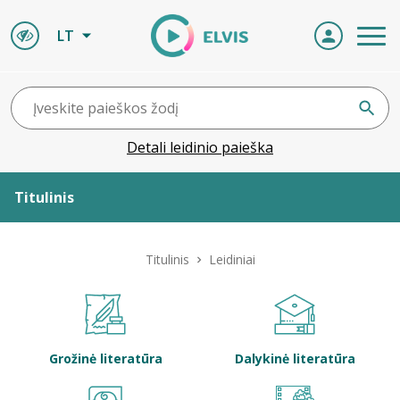
LT
Detali leidinio paieška
Titulinis
Apie ELVIS
Titulinis
Leidiniai
Leidiniai
ELVIS atvyksta
Grožinė literatūra
Dalykinė literatūra
Naujienos