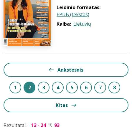
Leidinio formatas:
EPUB (tekstas)
Kalba:
Lietuvių
Ankstesnis
1
2
3
4
5
6
7
8
Kitas
Rezultatai:
13 - 24
iš
93