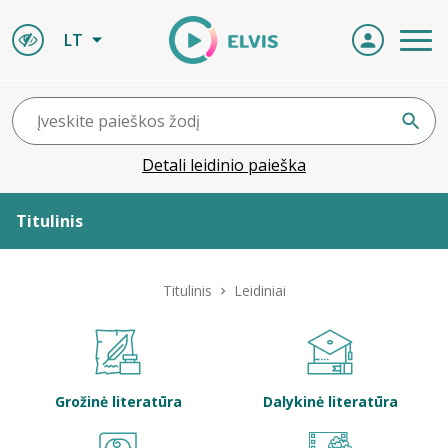
LT
Detali leidinio paieška
Titulinis
Apie ELVIS
Titulinis
Leidiniai
Leidiniai
ELVIS atvyksta
Grožinė literatūra
Dalykinė literatūra
Naujienos