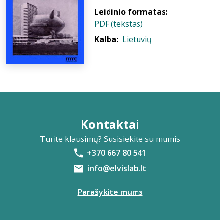
Leidinio formatas:
PDF (tekstas)
Kalba:
Lietuvių
Kontaktai
Turite klausimų? Susisiekite su mumis
+370 667 80 541
info@elvislab.lt
Parašykite mums