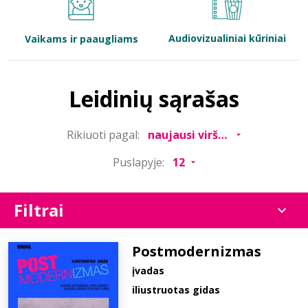
Bibliotekoms
Audiovizualiniai kūriniai
Vaikams ir paaugliams
D.U.K.
Leidinių sąrašas
+370 667 80 541
Rikiuoti pagal:
info@elvislab.lt
Puslapyje:
Filtrai
Postmodernizmas
įvadas
iliustruotas gidas