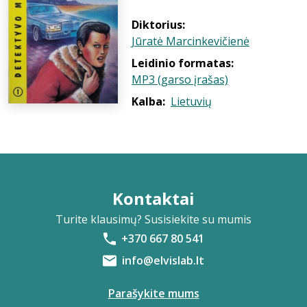
Diktorius:
Jūratė Marcinkevičienė
Leidinio formatas:
MP3 (garso įrašas)
Kalba:
Lietuvių
Kontaktai
Turite klausimų? Susisiekite su mumis
+370 667 80 541
info@elvislab.lt
Parašykite mums