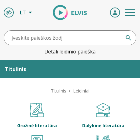
LT
Detali leidinio paieška
Titulinis
Apie ELVIS
Titulinis
Leidiniai
Leidiniai
ELVIS atvyksta
Grožinė literatūra
Dalykinė literatūra
Naujienos