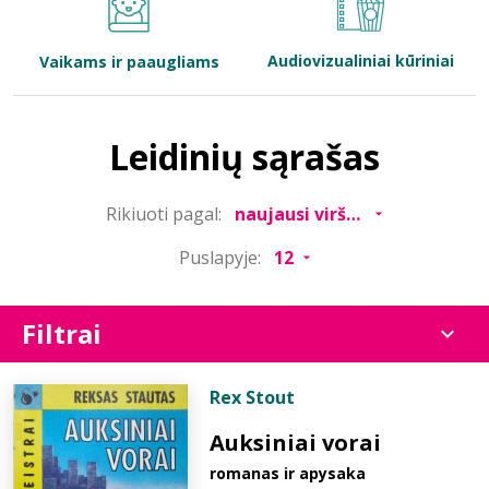
Bibliotekoms
Audiovizualiniai kūriniai
Vaikams ir paaugliams
D.U.K.
Leidinių sąrašas
+370 667 80 541
Rikiuoti pagal:
info@elvislab.lt
Puslapyje:
Filtrai
Rex Stout
Auksiniai vorai
romanas ir apysaka