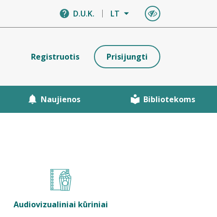
D.U.K.
LT
Registruotis
Prisijungti
Naujienos
Bibliotekoms
Audiovizualiniai kūriniai