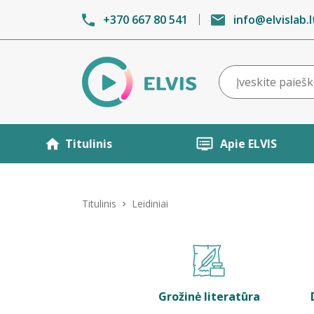
+370 667 80 541
info@elvislab.l
Titulinis
Apie ELVIS
Titulinis
Leidiniai
Grožinė literatūra