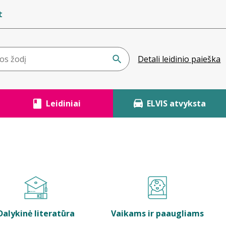
t
Detali leidinio paieška
Leidiniai
ELVIS atvyksta
Dalykinė literatūra
Vaikams ir paaugliams