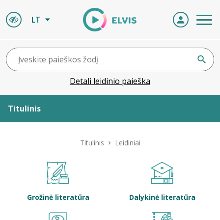
LT
Detali leidinio paieška
Titulinis
Apie ELVIS
Titulinis
Leidiniai
Leidiniai
ELVIS atvyksta
Grožinė literatūra
Dalykinė literatūra
Naujienos