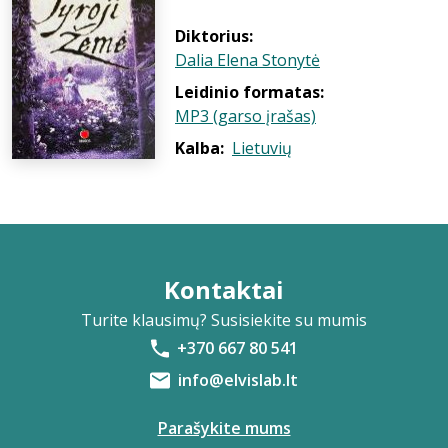
Diktorius:
Dalia Elena Stonytė
Leidinio formatas:
MP3 (garso įrašas)
Kalba:
Lietuvių
Kontaktai
Turite klausimų? Susisiekite su mumis
+370 667 80 541
info@elvislab.lt
Parašykite mums