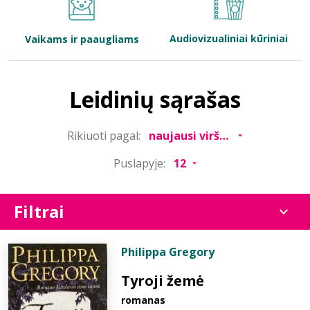
Bibliotekoms
Audiovizualiniai kūriniai
Vaikams ir paaugliams
D.U.K.
Leidinių sąrašas
+370 667 80 541
Rikiuoti pagal:
info@elvislab.lt
Puslapyje:
Filtrai
Philippa Gregory
Tyroji žemė
romanas