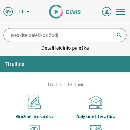
LT
Detali leidinio paieška
Titulinis
Apie ELVIS
Titulinis
Leidiniai
Leidiniai
ELVIS atvyksta
Grožinė literatūra
Dalykinė literatūra
Naujienos