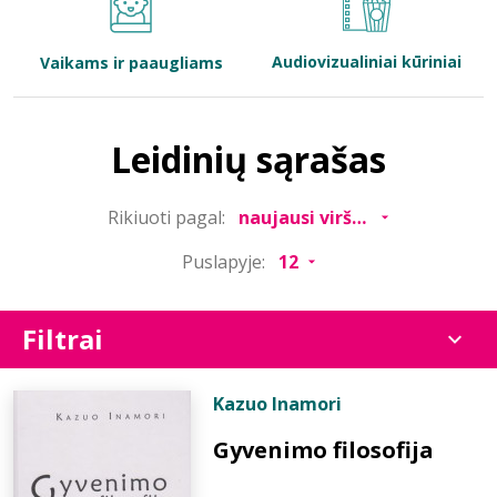
Bibliotekoms
Audiovizualiniai kūriniai
Vaikams ir paaugliams
D.U.K.
Leidinių sąrašas
+370 667 80 541
Rikiuoti pagal:
info@elvislab.lt
Puslapyje:
Filtrai
Kazuo Inamori
Gyvenimo filosofija