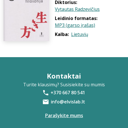
Diktorius:
Vytautas Radzevičius
Leidinio formatas:
MP3 (garso įrašas)
Kalba:
Lietuvių
Kontaktai
Turite klausimų? Susisiekite su mumis
+370 667 80 541
info@elvislab.lt
Parašykite mums