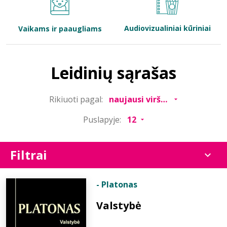
Bibliotekoms
Audiovizualiniai kūriniai
Vaikams ir paaugliams
D.U.K.
Leidinių sąrašas
+370 667 80 541
Rikiuoti pagal:
info@elvislab.lt
Puslapyje:
Filtrai
- Platonas
Valstybė