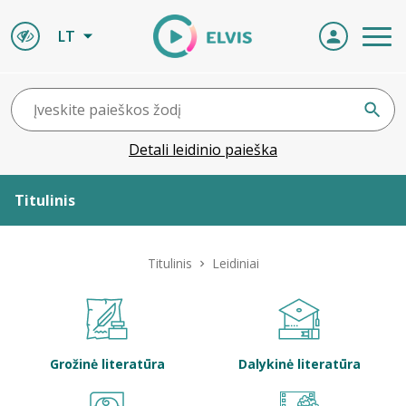
LT
Detali leidinio paieška
Titulinis
Apie ELVIS
Titulinis
Leidiniai
Leidiniai
ELVIS atvyksta
Grožinė literatūra
Dalykinė literatūra
Naujienos