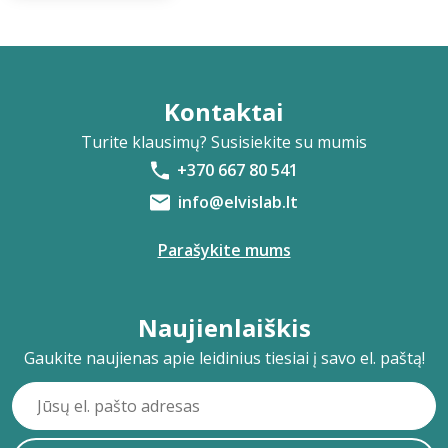
Kontaktai
Turite klausimų? Susisiekite su mumis
+370 667 80 541
info@elvislab.lt
Parašykite mums
Naujienlaiškis
Gaukite naujienas apie leidinius tiesiai į savo el. paštą!