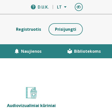
D.U.K.
LT
Registruotis
Prisijungti
Naujienos
Bibliotekoms
Audiovizualiniai kūriniai