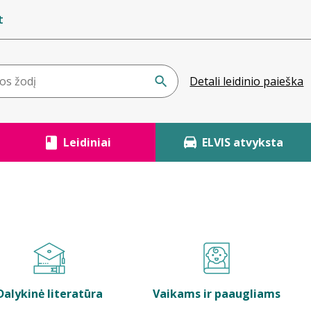
t
Detali leidinio paieška
Leidiniai
ELVIS atvyksta
Dalykinė literatūra
Vaikams ir paaugliams