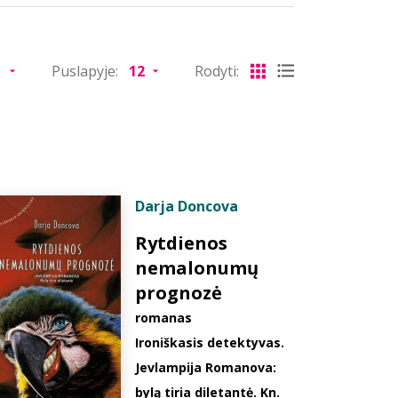
Puslapyje:
Rodyti:
Darja Doncova
Rytdienos
nemalonumų
prognozė
romanas
Ironiškasis detektyvas.
Jevlampija Romanova:
bylą tiria diletantė. Kn.