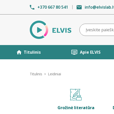
+370 667 80 541
info@elvislab.l
Titulinis
Apie ELVIS
Titulinis
Leidiniai
Grožinė literatūra