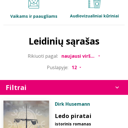
Bibliotekoms
Audiovizualiniai kūriniai
Vaikams ir paaugliams
D.U.K.
Leidinių sąrašas
+370 667 80 541
Rikiuoti pagal:
info@elvislab.lt
Puslapyje:
Filtrai
Dirk Husemann
Ledo piratai
istorinis romanas