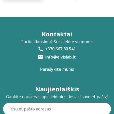
Kontaktai
Turite klausimų? Susisiekite su mumis
+370 667 80 541
info@elvislab.lt
Parašykite mums
Naujienlaiškis
Gaukite naujienas apie leidinius tiesiai į savo el. paštą!