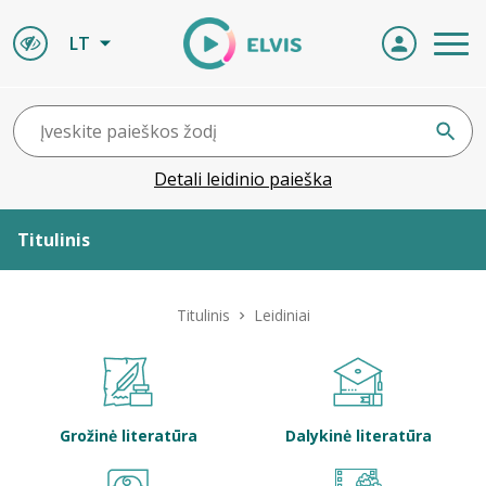
LT
Detali leidinio paieška
Titulinis
Apie ELVIS
Titulinis
Leidiniai
Leidiniai
ELVIS atvyksta
Grožinė literatūra
Dalykinė literatūra
Naujienos