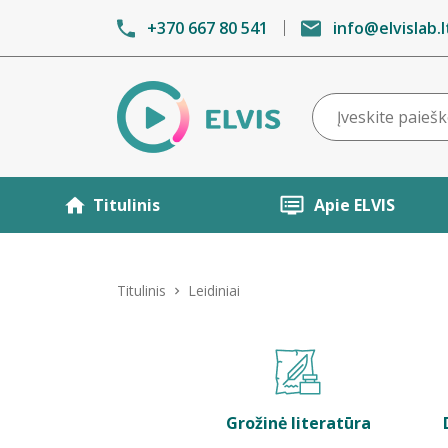
+370 667 80 541
info@elvislab.l
Titulinis
Apie ELVIS
Titulinis
Leidiniai
Grožinė literatūra