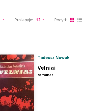
Puslapyje:
Rodyti:
Tadeusz Nowak
Velniai
romanas