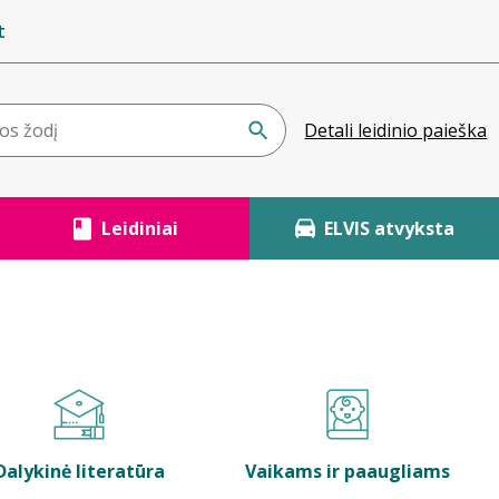
t
Detali leidinio paieška
Leidiniai
ELVIS atvyksta
Dalykinė literatūra
Vaikams ir paaugliams