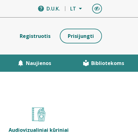
D.U.K.
LT
Registruotis
Prisijungti
Naujienos
Bibliotekoms
Audiovizualiniai kūriniai