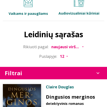
Bibliotekoms
Audiovizualiniai kūriniai
Vaikams ir paaugliams
D.U.K.
Leidinių sąrašas
+370 667 80 541
Rikiuoti pagal:
info@elvislab.lt
Puslapyje:
Filtrai
Claire Douglas
Dingusios merginos
detektyvinis romanas