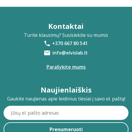
Kontaktai
Turite klausimų? Susisiekite su mumis
+370 667 80 541
info@elvislab.lt
Parašykite mums
Naujienlaiškis
Gaukite naujienas apie leidinius tiesiai į savo el. paštą!
Prenumeruoti