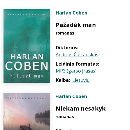
Harlan Coben
Pažadėk man
romanas
Diktorius:
Audrius Čaikauskas
Leidinio formatas:
MP3 (garso įrašas)
Kalba:
Lietuvių
Harlan Coben
Niekam nesakyk
romanas