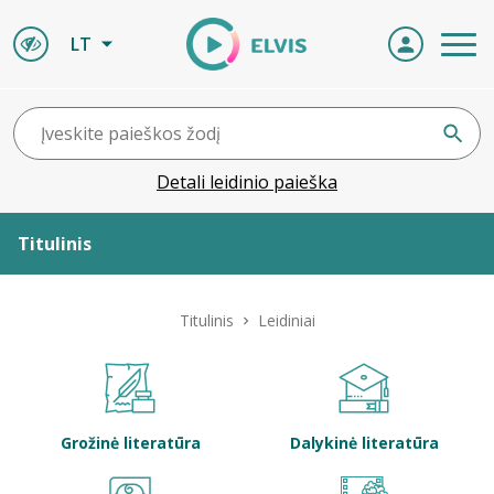
LT
Detali leidinio paieška
Titulinis
Apie ELVIS
Titulinis
Leidiniai
Leidiniai
ELVIS atvyksta
Grožinė literatūra
Dalykinė literatūra
Naujienos