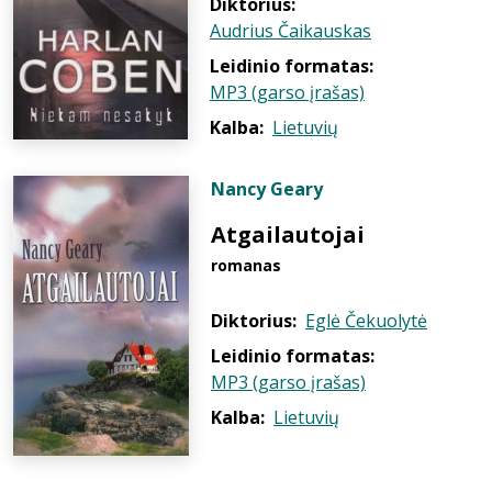
Diktorius:
Audrius Čaikauskas
Leidinio formatas:
MP3 (garso įrašas)
Kalba:
Lietuvių
Nancy Geary
Atgailautojai
romanas
Diktorius:
Eglė Čekuolytė
Leidinio formatas:
MP3 (garso įrašas)
Kalba:
Lietuvių