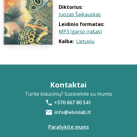
Diktorius:
Juozas Šalkauskas
Leidinio formatas:
MP3 (garso įrašas)
Kalba:
Lietuvių
Kontaktai
Turite klausimų? Susisiekite su mumis
+370 667 80 541
info@elvislab.lt
Parašykite mums