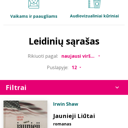
Bibliotekoms
Audiovizualiniai kūriniai
Vaikams ir paaugliams
D.U.K.
Leidinių sąrašas
+370 667 80 541
Rikiuoti pagal:
info@elvislab.lt
Puslapyje:
Filtrai
Irwin Shaw
Jaunieji Liūtai
romanas