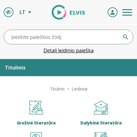
LT
Detali leidinio paieška
Titulinis
Apie ELVIS
Titulinis
Leidiniai
Leidiniai
ELVIS atvyksta
Grožinė literatūra
Dalykinė literatūra
Naujienos