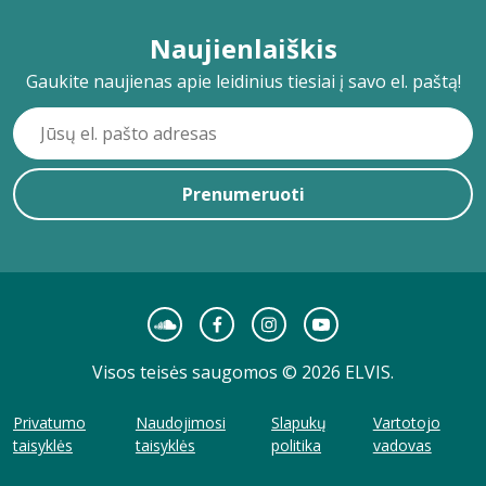
Naujienlaiškis
Gaukite naujienas apie leidinius tiesiai į savo el. paštą!
Prenumeruoti
Visos teisės saugomos © 2026 ELVIS.
Privatumo
Naudojimosi
Slapukų
Vartotojo
taisyklės
taisyklės
politika
vadovas