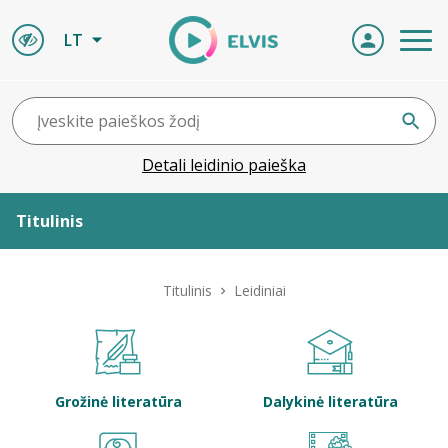
LT
Detali leidinio paieška
Titulinis
Apie ELVIS
Titulinis
Leidiniai
Leidiniai
ELVIS atvyksta
Grožinė literatūra
Dalykinė literatūra
Naujienos