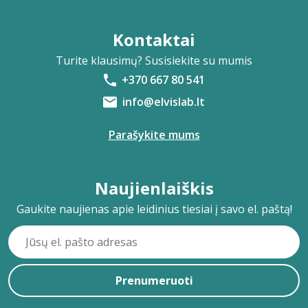
Kontaktai
Turite klausimų? Susisiekite su mumis
+370 667 80 541
info@elvislab.lt
Parašykite mums
Naujienlaiškis
Gaukite naujienas apie leidinius tiesiai į savo el. paštą!
Prenumeruoti