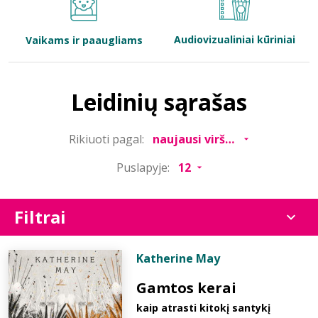
Bibliotekoms
Audiovizualiniai kūriniai
Vaikams ir paaugliams
D.U.K.
Leidinių sąrašas
+370 667 80 541
Rikiuoti pagal:
info@elvislab.lt
Puslapyje:
Filtrai
Katherine May
Gamtos kerai
kaip atrasti kitokį santykį