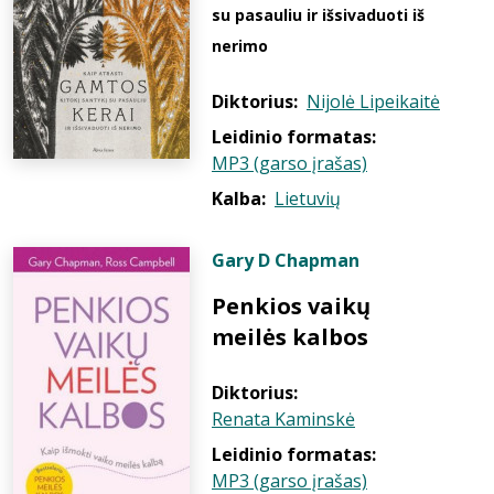
su pasauliu ir išsivaduoti iš
nerimo
Diktorius:
Nijolė Lipeikaitė
Leidinio formatas:
MP3 (garso įrašas)
Kalba:
Lietuvių
Gary D Chapman
Penkios vaikų
meilės kalbos
Diktorius:
Renata Kaminskė
Leidinio formatas:
MP3 (garso įrašas)