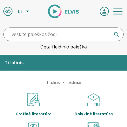
LT
Detali leidinio paieška
Titulinis
Apie ELVIS
Titulinis
Leidiniai
Leidiniai
ELVIS atvyksta
Grožinė literatūra
Dalykinė literatūra
Naujienos