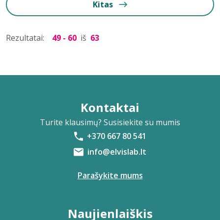
Kitas
Rezultatai:
49 - 60
iš
63
Kontaktai
Turite klausimų? Susisiekite su mumis
+370 667 80 541
info@elvislab.lt
Parašykite mums
Naujienlaiškis