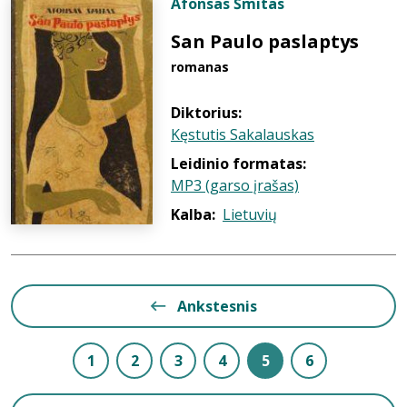
Afonsas Šmitas
San Paulo paslaptys
romanas
Diktorius:
Kęstutis Sakalauskas
Leidinio formatas:
MP3 (garso įrašas)
Kalba:
Lietuvių
Ankstesnis
1
2
3
4
5
6