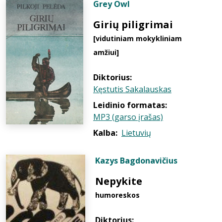
Grey Owl
Girių piligrimai
[vidutiniam mokykliniam
amžiui]
Diktorius:
Kęstutis Sakalauskas
Leidinio formatas:
MP3 (garso įrašas)
Kalba:
Lietuvių
Kazys Bagdonavičius
Nepykite
humoreskos
Diktorius: