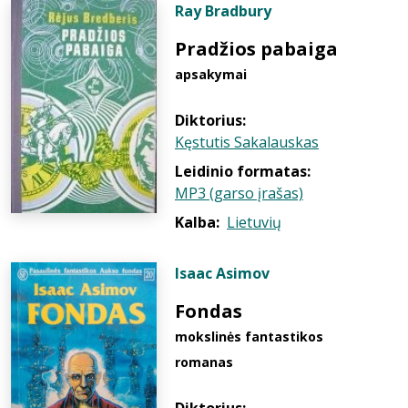
Ray Bradbury
Pradžios pabaiga
apsakymai
Diktorius:
Kęstutis Sakalauskas
Leidinio formatas:
MP3 (garso įrašas)
Kalba:
Lietuvių
Isaac Asimov
Fondas
mokslinės fantastikos
romanas