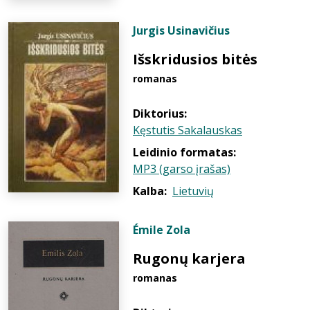
Jurgis Usinavičius
Išskridusios bitės
romanas
Diktorius:
Kęstutis Sakalauskas
Leidinio formatas:
MP3 (garso įrašas)
Kalba:
Lietuvių
Émile Zola
Rugonų karjera
romanas