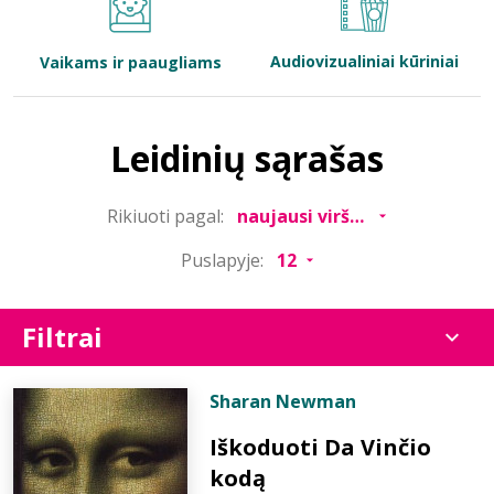
Bibliotekoms
Audiovizualiniai kūriniai
Vaikams ir paaugliams
D.U.K.
Leidinių sąrašas
+370 667 80 541
Rikiuoti pagal:
info@elvislab.lt
Puslapyje:
Filtrai
Sharan Newman
Iškoduoti Da Vinčio
kodą