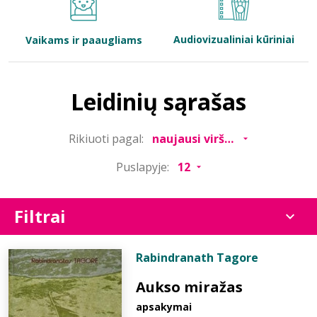
Bibliotekoms
Audiovizualiniai kūriniai
Vaikams ir paaugliams
D.U.K.
Leidinių sąrašas
+370 667 80 541
Rikiuoti pagal:
info@elvislab.lt
Puslapyje:
Filtrai
Rabindranath Tagore
Aukso miražas
apsakymai