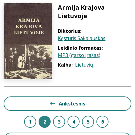
Armija Krajova
Lietuvoje
Diktorius:
Kęstutis Sakalauskas
Leidinio formatas:
MP3 (garso įrašas)
Kalba:
Lietuvių
Ankstesnis
1
2
3
4
5
6