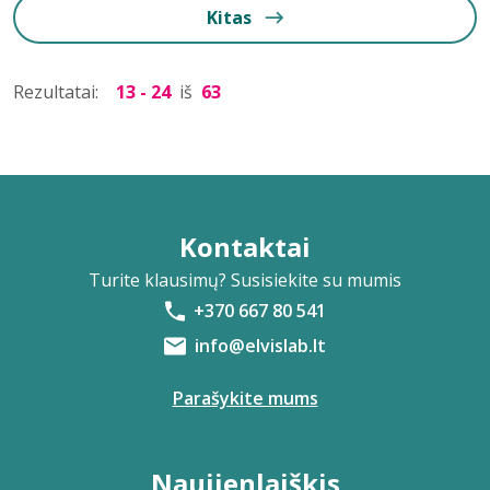
Kitas
Rezultatai:
13 - 24
iš
63
Kontaktai
Turite klausimų? Susisiekite su mumis
+370 667 80 541
info@elvislab.lt
Parašykite mums
Naujienlaiškis