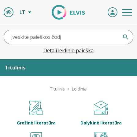
LT
Detali leidinio paieška
Titulinis
Apie ELVIS
Titulinis
Leidiniai
Leidiniai
ELVIS atvyksta
Grožinė literatūra
Dalykinė literatūra
Naujienos