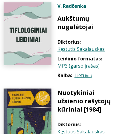
V. Radčenka
Aukštumų
nugalėtojai
Diktorius:
Kęstutis Sakalauskas
Leidinio formatas:
MP3 (garso įrašas)
Kalba:
Lietuvių
Nuotykiniai
užsienio rašytojų
kūriniai [1984]
Diktorius:
Kęstutis Sakalauskas