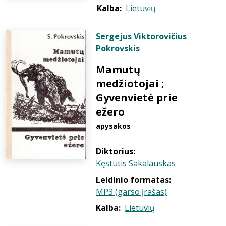
Kalba:
Lietuvių
Sergejus Viktorovičius
Pokrovskis
Mamutų
medžiotojai ;
Gyvenvietė prie
ežero
apysakos
Diktorius:
Kęstutis Sakalauskas
Leidinio formatas:
MP3 (garso įrašas)
Kalba:
Lietuvių