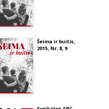
Šeima ir buitis,
2015, Nr. 8, 9
Sveikatos ABC,