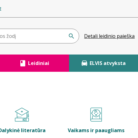
t
Detali leidinio paieška
Leidiniai
ELVIS atvyksta
Dalykinė literatūra
Vaikams ir paaugliams