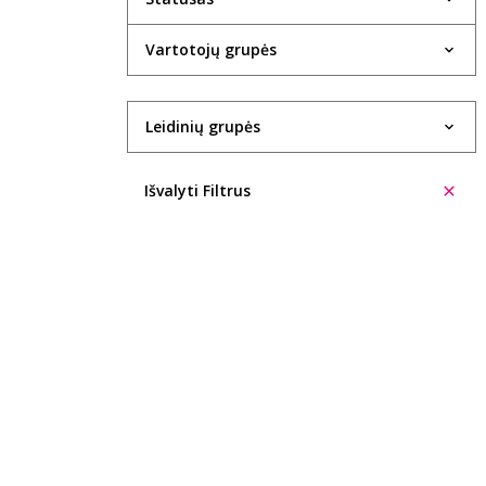
Evelina Aleliūnienė
Vartotojų grupės
Rasa Alenskaitė
Kristin Allison
Leidinių grupės
Trinidad López Álvarez
Ūla Ambrasaitė
Išvalyti Filtrus
Giedrė Ambrazevičiūtė
Cecilia Anaya
Eglė Ancevičiūtė
Ieva Andrijauskaitė
Ignas Andriukevičius
Šarūnė Andriuškevičiūtė
Aleksas Anikinas