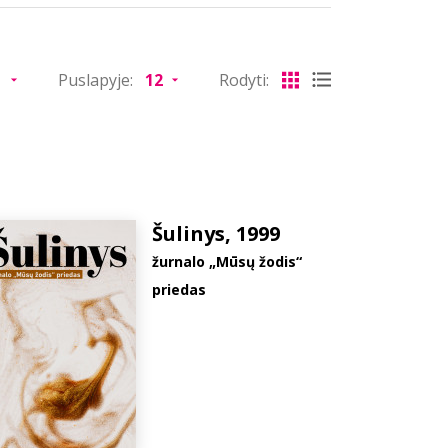
Puslapyje:
Rodyti:
Šulinys, 1999
žurnalo „Mūsų žodis“
priedas