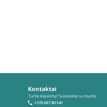
Mark Ashby
Danutė Askoldavičienė
Jurgita Astrauskienė
Ieva Augytė
Albertas Aužbikavičius
Joe Avellar
Kamilla Baar–Kochańska
Greta Babarskaitė
Rimantas Babrauskas
Kontaktai
Viktoras Bachmetjevas
Turite klausimų? Susisiekite su mumis
Aurimas Bačinskas
+370 667 80 541
Rasa Bačiulienė