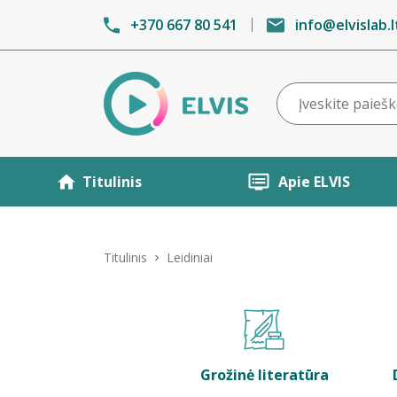
+370 667 80 541
info@elvislab.l
Titulinis
Apie ELVIS
Titulinis
Leidiniai
Grožinė literatūra