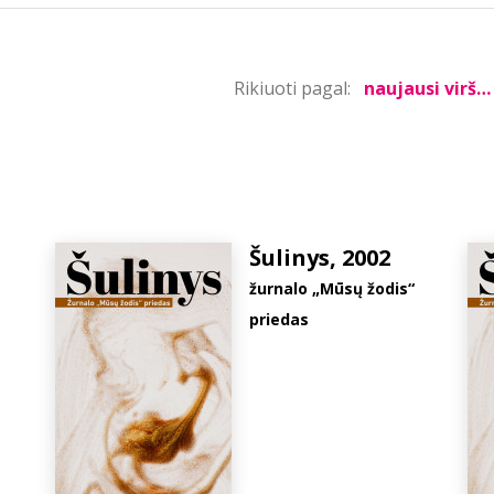
Rikiuoti pagal:
Šulinys, 2002
žurnalo „Mūsų žodis“
priedas