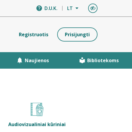
D.U.K.
LT
Registruotis
Prisijungti
Naujienos
Bibliotekoms
Audiovizualiniai kūriniai