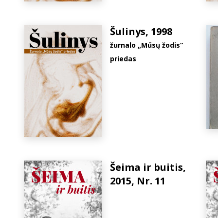
Šulinys, 1998
žurnalo „Mūsų žodis“
priedas
Šeima ir buitis,
2015, Nr. 11