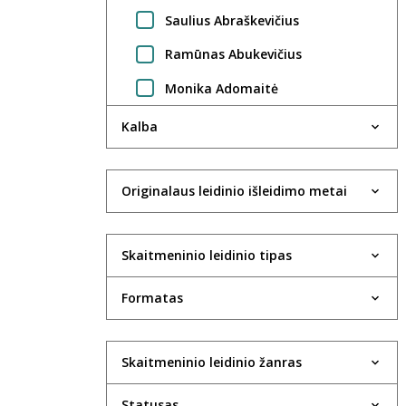
Saulius Abraškevičius
Ramūnas Abukevičius
Monika Adomaitė
Regimantas Adomaitis
Kalba
Gintarė Adomaitytė
Jūratė Adomaitytė
Originalaus leidinio išleidimo metai
Saulius Adomėnas
Skaitmeninio leidinio tipas
Violeta Agejeva
Rima Aidietė
Formatas
UAB Aktida
Robertas Aleksaitis
Skaitmeninio leidinio žanras
Valdas Aleksandravčius
Statusas