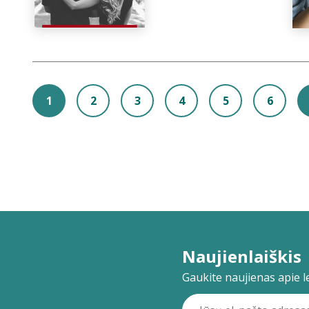
1
2
3
4
5
6
Naujienlaiškis
Gaukite naujienas apie lei