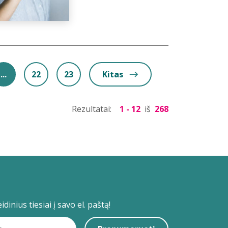
...
22
23
Kitas
Rezultatai:
1 - 12
iš
268
dinius tiesiai į savo el. paštą!